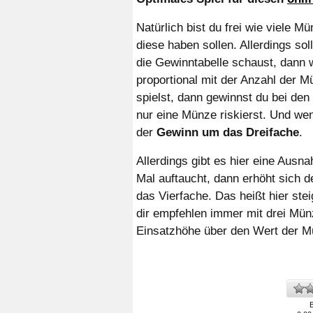
Natürlich bist du frei wie viele
diese haben sollen. Allerdings so
die Gewinntabelle schaust, dann w
proportional mit der Anzahl der
spielst, dann gewinnst du bei den
nur eine Münze riskierst. Und we
der
Gewinn um das Dreifache
.
Allerdings gibt es hier eine Aus
Mal auftaucht, dann erhöht sich 
das Vierfache. Das heißt hier ste
dir empfehlen immer mit drei Mün
Einsatzhöhe über den Wert der M