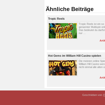
Ähnliche Beiträge
Tropic Reels
Tropic Reels ist ein so
genannter Multispin onli
Das bedeutet du darfst
nur …
Arti
Hot Gems im William Hill Casino spielen
Die meisten online Spie
William Hill Casino we
nicht einmal alle alten 
Arti
Geschrieben von:
F