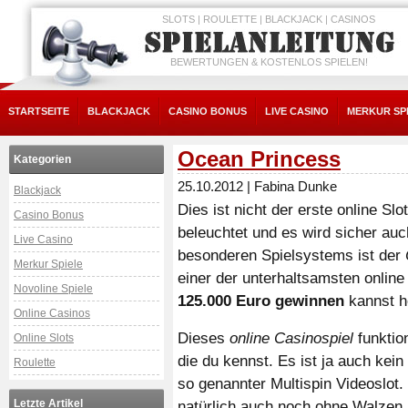
SLOTS | ROULETTE | BLACKJACK | CASINOS
BEWERTUNGEN & KOSTENLOS SPIELEN!
STARTSEITE
BLACKJACK
CASINO BONUS
LIVE CASINO
MERKUR SP
Ocean Princess
Kategorien
25.10.2012
|
Fabina Dunke
Blackjack
Dies ist nicht der erste online S
Casino Bonus
beleuchtet und es wird sicher auc
Live Casino
besonderen Spielsystems ist der
Merkur Spiele
einer der unterhaltsamsten onlin
Novoline Spiele
125.000 Euro gewinnen
kannst h
Online Casinos
Dieses
online Casinospiel
funktion
Online Slots
die du kennst. Es ist ja auch kein
Roulette
so genannter Multispin Videoslot
Letzte Artikel
natürlich auch noch ohne Walzen,