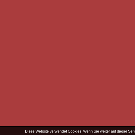
Diese Website verwendet Cookies. Wenn Sie weiter auf dieser Sei