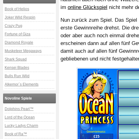
im
online Glückspiel
nicht mehr de
Book of Helios
Joker Wild Respin
Nun zurück zum Spiel. Das Spiel b
Crazy Pug
erste Gewinnreihe drehst. Die dr
Fortune of Giza
oder aber auch noch einmal drehe
Diamond Royale
erscheinen dann auf allen fünf G
damit auch auf allen fünf Gewinnr
Musketeer Megaways
gebliebenen und nicht festgehalt
Shark Squad
Kensei Blades
Bulls Run Wild
Alkemor`s Elements
Novoline Spiele
Dolphins Pearl™
Lord of the Ocean
Lucky Ladys Charm
Book of Ra™