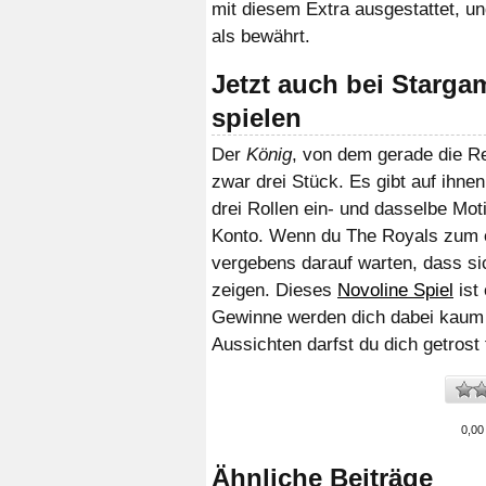
mit diesem Extra ausgestattet, un
als bewährt.
Jetzt auch bei Starga
spielen
Der
König
, von dem gerade die Re
zwar drei Stück. Es gibt auf ihnen 
drei Rollen ein- und dasselbe Mot
Konto. Wenn du The Royals zum er
vergebens darauf warten, dass si
zeigen. Dieses
Novoline Spiel
ist 
Gewinne werden dich dabei kaum
Aussichten darfst du dich getrost
0,00
Ähnliche Beiträge