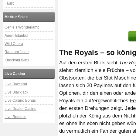
Faust
Merkur Spiele
Genie’s Wonderlamp
Agent Istanbul
Wild Cobra
The Royals – so könig
Random Joker
Knockout Wins
Auf den ersten Blick sieht
The Ro
siehst ziemlich viele Früchte – v
Live Casino
Obstsorten, die bei Slot Maschi
Live Baccarat
lassen sich 20 Paylines auf den f
Live Blackjack
Optionen, dir den einen oder ande
Royals ein außergewöhnliches
Fe
Live Casino Bonus
den ersten Drehungen zeigt. Jede
Live Dealer Casino
plötzlich der König aus dem Nicht
Live Roulette
es ohne ihn eben nicht geben wür
du vermutlich ein Fan der guten 