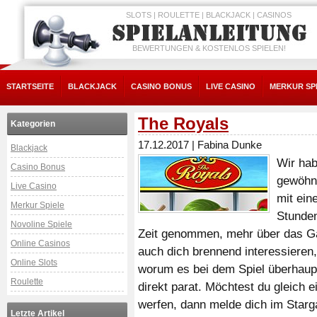
SLOTS | ROULETTE | BLACKJACK | CASINOS
BEWERTUNGEN & KOSTENLOS SPIELEN!
STARTSEITE
BLACKJACK
CASINO BONUS
LIVE CASINO
MERKUR SP
The Royals
Kategorien
17.12.2017
|
Fabina Dunke
Blackjack
Wir hab
Casino Bonus
gewöhnt
Live Casino
mit ein
Merkur Spiele
Stunden
Novoline Spiele
Zeit genommen, mehr über das Gam
Online Casinos
auch dich brennend interessieren,
Online Slots
worum es bei dem Spiel überhaupt
Roulette
direkt parat. Möchtest du gleich 
werfen, dann melde dich im Star
Letzte Artikel