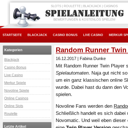
SLOTS | ROULETTE | BLACKJACK | CASINOS
BEWERTUNGEN & KOSTENLOS SPIELEN!
STARTSEITE
BLACKJACK
CASINO BONUS
LIVE CASINO
MERKUR SP
Random Runner Twin 
Kategorien
16.12.2017
|
Fabina Dunke
Blackjack
Mit Random Runner Twin Player s
Casino Bonus
Spielautomaten
. Naja gut nicht s
Live Casino
um ein ganz klassischen online Sl
Merkur Spiele
wurde. Dabei hast du dann den Vor
Novoline Spiele
spielen.
Online Casinos
Novoline Fans werden den
Rando
Online Slots
Schließlich handelt es sich dabe
Roulette
Novomatic. Und weil eben dieser o
Letzte Artikel
eine
Twin Player Version
geschaf