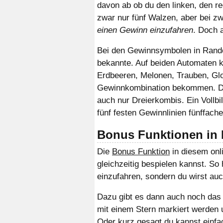
davon ab ob du den linken, den re
zwar nur fünf Walzen, aber bei z
einen Gewinn einzufahren
. Doch 
Bei den Gewinnsymbolen in Rando
bekannte. Auf beiden Automaten 
Erdbeeren, Melonen, Trauben, Glo
Gewinnkombination bekommen. Da e
auch nur Dreierkombis. Ein Vollbi
fünf festen Gewinnlinien fünffach
Bonus Funktionen in
Die
Bonus Funktion
in diesem onli
gleichzeitig bespielen kannst. S
einzufahren, sondern du wirst au
Dazu gibt es dann auch noch da
mit einem Stern markiert werden 
Oder kurz gesagt du kannst einfa