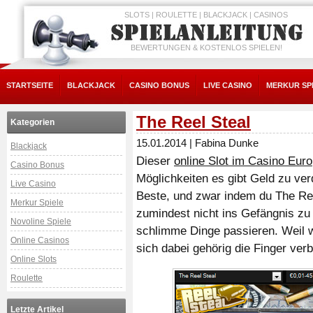
SLOTS | ROULETTE | BLACKJACK | CASINOS
BEWERTUNGEN & KOSTENLOS SPIELEN!
STARTSEITE
BLACKJACK
CASINO BONUS
LIVE CASINO
MERKUR SP
The Reel Steal
Kategorien
15.01.2014
|
Fabina Dunke
Blackjack
Dieser
online Slot im Casino Euro
Casino Bonus
Möglichkeiten es gibt Geld zu verd
Live Casino
Beste, und zwar indem du The Real
Merkur Spiele
zumindest nicht ins Gefängnis zu
Novoline Spiele
schlimme Dinge passieren. Weil w
Online Casinos
sich dabei gehörig die Finger ver
Online Slots
Roulette
Letzte Artikel