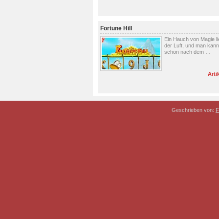
Fortune Hill
Ein Hauch von Magie lie
der Luft, und man kann
schon nach dem …
Arti
Geschrieben von:
F