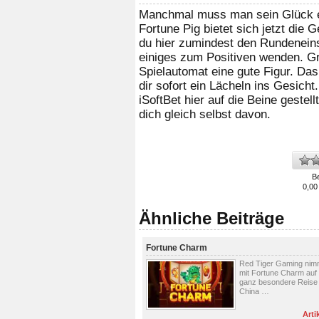
Manchmal muss man sein Glück ei
Fortune Pig bietet sich jetzt die 
du hier zumindest den Rundeneins
einiges zum Positiven wenden. Gr
Spielautomat eine gute Figur. Da
dir sofort ein Lächeln ins Gesicht
iSoftBet hier auf die Beine gestel
dich gleich selbst davon.
B
0,00
Ähnliche Beiträge
Fortune Charm
Red Tiger Gaming nimm
mit Fortune Charm auf 
ganz besondere Reise
China …
Arti