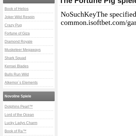
The Fortune Pig spiel
Book of Helios
Joker Wild Respin
Crazy Pug
Fortune of Giza
Diamond Royale
Musketeer Megaways
Shark Squad
Kensei Blades
Bulls Run Wild
Alkemor`s Elements
Novoline Spiele
Dolphins Pearl™
Lord of the Ocean
Lucky Ladys Charm
Book of Ra™