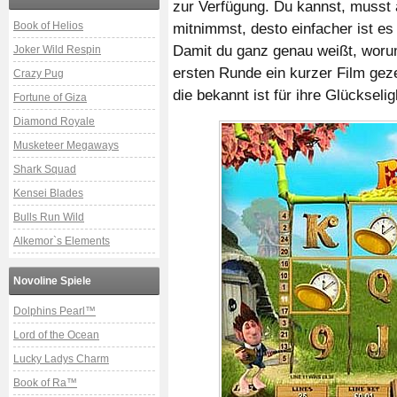
zur Verfügung. Du kannst, musst a
Book of Helios
mitnimmst, desto einfacher ist es
Damit du ganz genau weißt, woru
Joker Wild Respin
ersten Runde ein kurzer Film geze
Crazy Pug
die bekannt ist für ihre Glückseli
Fortune of Giza
Diamond Royale
Musketeer Megaways
Shark Squad
Kensei Blades
Bulls Run Wild
Alkemor`s Elements
Novoline Spiele
Dolphins Pearl™
Lord of the Ocean
Lucky Ladys Charm
Book of Ra™