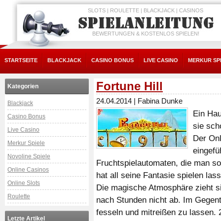
SLOTS | ROULETTE | BLACKJACK | CASINOS
BEWERTUNGEN & KOSTENLOS SPIELEN!
STARTSEITE
BLACKJACK
CASINO BONUS
LIVE CASINO
MERKUR SP
Fortune Hill
Kategorien
24.04.2014
|
Fabina Dunke
Blackjack
Ein Hau
Casino Bonus
sie sch
Live Casino
Der Onl
Merkur Spiele
eingefü
Novoline Spiele
Fruchtspielautomaten, die man so
Online Casinos
hat all seine Fantasie spielen la
Online Slots
Die magische Atmosphäre zieht si
Roulette
nach Stunden nicht ab. Im Gegent
fesseln und mitreißen zu lassen. 
Letzte Artikel