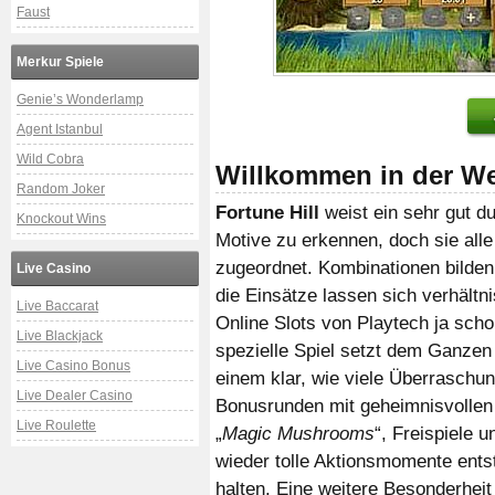
Faust
Merkur Spiele
Genie’s Wonderlamp
Agent Istanbul
Wild Cobra
Willkommen in der Wel
Random Joker
Fortune Hill
weist ein sehr gut d
Knockout Wins
Motive zu erkennen, doch sie all
zugeordnet. Kombinationen bilden
Live Casino
die Einsätze lassen sich verhältni
Live Baccarat
Online Slots von Playtech ja sc
Live Blackjack
spezielle Spiel setzt dem Ganzen
Live Casino Bonus
einem klar, wie viele Überraschun
Live Dealer Casino
Bonusrunden mit geheimnisvollen
Live Roulette
„
Magic Mushrooms
“, Freispiele 
wieder tolle Aktionsmomente entst
halten. Eine weitere Besonderheit