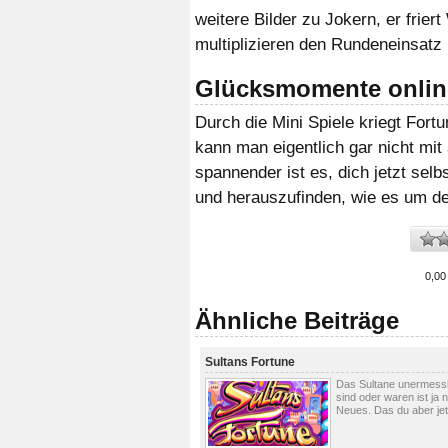
weitere Bilder zu Jokern, er frier
multiplizieren den Rundeneinsatz
Glücksmomente onlin
Durch die Mini Spiele kriegt Fort
kann man eigentlich gar nicht mi
spannender ist es, dich jetzt selb
und herauszufinden, wie es um dei
0,00
Ähnliche Beiträge
Sultans Fortune
Das Sultane unermessl
sind oder waren ist ja n
Neues. Das du aber je