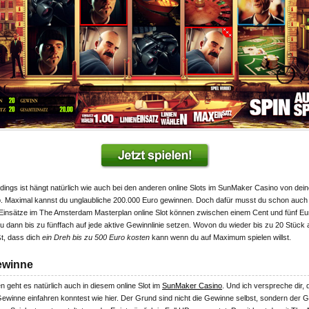
erdings ist hängt natürlich wie auch bei den anderen online Slots im SunMaker Casino von de
. Maximal kannst du unglaubliche 200.000 Euro gewinnen. Doch dafür musst du schon auch 
 Einsätze im The Amsterdam Masterplan online Slot können zwischen einem Cent und fünf Eur
u dann bis zu fünffach auf jede aktive Gewinnlinie setzen. Wovon du wieder bis zu 20 Stück a
ßt, dass dich
ein Dreh bis zu 500 Euro kosten
kann wenn du auf Maximum spielen willst.
ewinne
geht es natürlich auch in diesem online Slot im
SunMaker Casino
. Und ich verspreche dir,
ewinne einfahren konntest wie hier. Der Grund sind nicht die Gewinne selbst, sondern der Gr