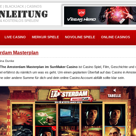
E | BLACKJACK | CASINOS
 KOSTENLOS SPIELEN!
LIVE CASINO
MERKUR SPIELE
NOVOLINE SPIELE
ONLINE CASINOS
rdam Masterplan
ina Dunke
t The Amsterdam Masterplan im SunMaker Casino
ist Casino Spiel, Film, Geschichte und 
iel erfährst du nämlich um was es geht. Um einen geplanten Überfall auf das Casino in Amst
ne oder andere Summe für dich und dein online Casino Account abfällt sollte klar sein.