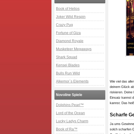
Book of Helios
Joker Wild Respin
Crazy Pug
Fortune of Giza
Diamond Royale
Musketeer Megaways
Shark Squad
Kensei Blades
Bulls Run Wild
Alkemor`s Elements
Wie viel das all
deinem Glück ab
riskieren. Deine
Novoline Spiele
Einsatz kannst d
kannst. Das hei
Dolphins Pearl™
Lord of the Ocean
Scharfe G
Lucky Ladys Charm
Ja ums Gewinnen 
Book of Ra™
solch scharfen G