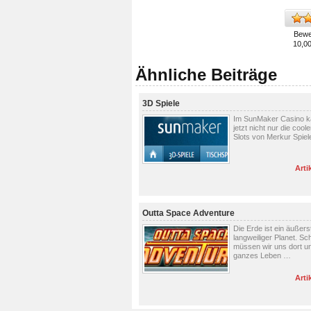
Bewe
10,0
Ähnliche Beiträge
3D Spiele
Im SunMaker Casino k
jetzt nicht nur die cool
Slots von Merkur Spie
Arti
Outta Space Adventure
Die Erde ist ein äußers
langweiliger Planet. Sch
müssen wir uns dort u
ganzes Leben …
Arti