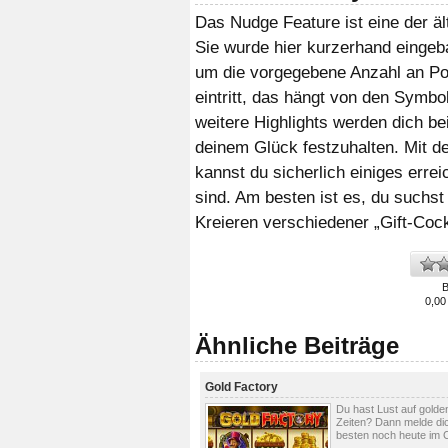
Das Nudge Feature ist eine der ä
Sie wurde hier kurzerhand eingeb
um die vorgegebene Anzahl an Pos
eintritt, das hängt von den Symb
weitere Highlights werden dich be
deinem Glück festzuhalten. Mit d
kannst du sicherlich einiges erre
sind. Am besten ist es, du suchst
Kreieren verschiedener „Gift-Cock
B
0,00
Ähnliche Beiträge
Gold Factory
Du hast Lust auf golde
Zeiten? Dann melde di
besten noch heute im 