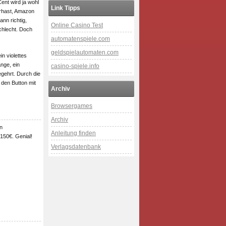
ent wird ja wohl
Link Tipps
orhast, Amazon
ann richtig,
Online Casino Test
chlecht. Doch
automatenspiele.com
geldspielautomaten.com
in violettes
nge, ein
casino-spiele.info
gehrt. Durch die
 den Button mit
Archiv
Browsergames
Archiv
en
Anleitung finden
150€. Genial!
Verlagsdatenbank