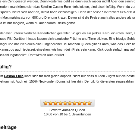
ein Cent gesetzt werden. Denn kostenlos geht es dann auch wieder nicht! Aber den einen C
reden, man könne sich das Spiel im Casino Euro nicht leisten, sind also hinfällig. Wenn du v
pielen, bietet sich aber an, direkt hoch einzusteigen. Denn der online Slot rentiert sich erst d
 Maximaleinsatz von 60€ pro Drehung kratzt. Davor sind die Preise auch alles andere als s
nn
ist nur möglich, wenn du auch volles Risiko gehst!
en hier unterschiedliche Kartenfarben gestaltet. So gibt es ein pinkes Karo, ein rotes Herz, e
aues Pik! Darüber hinaus lassen sich exotische Früchte und Tiere blicken. Eine bissige Schla
agei und natürlich auch eine Eingeborene! Bei Amazon Queen gibt es alles, was das Herz be
, kannst du auch jederzeit einsehen, wie hoch dein Preis sein kann. Klick doch einfach mal auf
uszahlungstabelle“. Dort wird dir alles erklärt.
llig?
 im
Casino Euro
lohnt sich für dich gleich doppelt. Nicht nur dass du den Zugriff auf die best
ekommst. Auch ein 150% Neukunden Bonus ist hier drin. Der gilt für die ersten eingezahlten 
Bewerte
Amazon Queen
.
10,00
von 10 bei 1 Bewertungen
eiträge