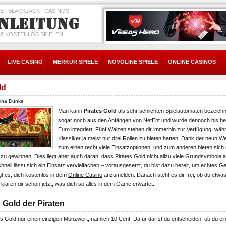
E | BLACKJACK | CASINOS
 KOSTENLOS SPIELEN!
LIVE CASINO
MERKUR SPIELE
NOVOLINE SPIELE
ONLINE CASINOS
ld
ina Dunke
Man kann
Pirates Gold
als sehr schlichten Spielautomaten bezeich
sogar noch aus den Anfängen von NetEnt und wurde dennoch bis he
Euro integriert. Fünf Walzen stehen dir immerhin zur Verfügung, währ
Klassiker ja meist nur drei Rollen zu bieten hatten. Dank der neun Wet
zum einen recht viele Einsatzoptionen, und zum anderen bieten sich 
 zu gewinnen. Dies liegt aber auch daran, dass Pirates Gold nicht allzu viele Grundsymbole a
nell lässt sich ein Einsatz vervielfachen – vorausgesetzt, du bist dazu bereit, um echtes Ge
 es, dich kostenlos in dem
Online Casino
anzumelden. Danach steht es dir frei, ob du etwas 
erklären dir schon jetzt, was dich so alles in dem Game erwartet.
s Gold der Piraten
tes Gold nur einen einzigen Münzwert, nämlich 10 Cent. Dafür darfst du entscheiden, ob du e