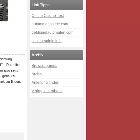
Link Tipps
Online Casino Test
automatenspiele.com
geldspielautomaten.com
casino-spiele.info
Archiv
lrichtung
ffe. Du selbst
Browsergames
n also sein,
Archiv
h, genau zu
Gold zu finden.
Anleitung finden
Verlagsdatenbank