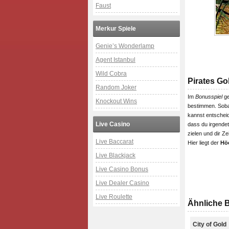
Faust
Merkur Spiele
Genie’s Wonderlamp
Agent Istanbul
Wild Cobra
Pirates Go
Random Joker
Im
Bonusspiel
ge
Knockout Wins
bestimmen. Sobal
kannst entscheid
Live Casino
dass du irgendet
zielen und dir Z
Live Baccarat
Hier liegt der
Hö
Live Blackjack
Live Casino Bonus
Live Dealer Casino
Live Roulette
Ähnliche B
City of Gold