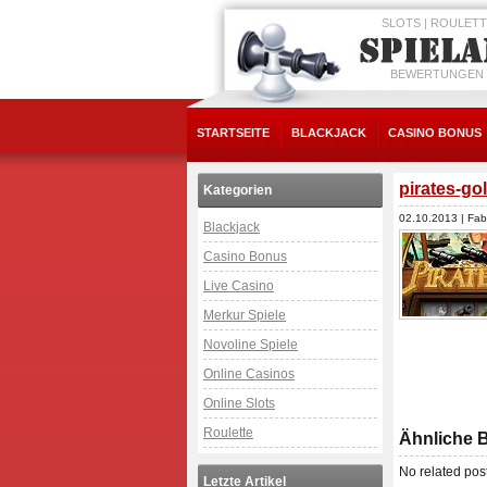
SLOTS | ROULETT
BEWERTUNGEN &
STARTSEITE
BLACKJACK
CASINO BONUS
pirates-go
Kategorien
02.10.2013
|
Fab
Blackjack
Casino Bonus
Live Casino
Merkur Spiele
Novoline Spiele
Online Casinos
Online Slots
Roulette
Ähnliche B
No related pos
Letzte Artikel