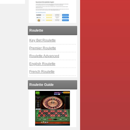
Roulette
Key Bet Roulette
Premier Roulette
Roulette Advanced
English Roulette
French Roulette
Roulette Guide