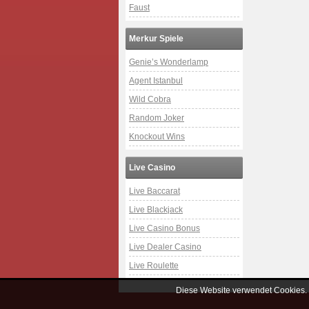
Faust
Merkur Spiele
Genie’s Wonderlamp
Agent Istanbul
Wild Cobra
Random Joker
Knockout Wins
Live Casino
Live Baccarat
Live Blackjack
Live Casino Bonus
Live Dealer Casino
Live Roulette
Diese Website verwendet Cookies. 