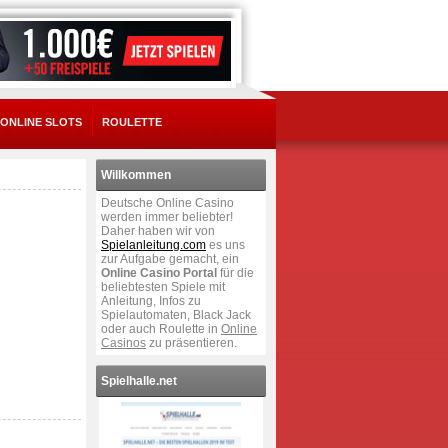
ONLINE SLOTS
ROULETTE
Willkommen
Deutsche Online Casino
werden immer beliebter!
Daher haben wir von
Spielanleitung.com
es uns
zur Aufgabe gemacht, ein
Online Casino Portal
für die
beliebtesten Spiele mit
Anleitung, Infos zu
Spielautomaten, Black Jack
oder auch Roulette in
Online
Casinos
zu präsentieren.
Spielhalle.net