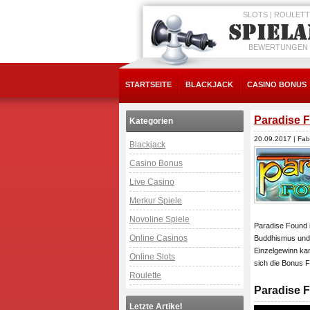
SLOTS | ROULETT
BEWERTUNGEN &
STARTSEITE
BLACKJACK
CASINO BONUS
Paradise 
Kategorien
20.09.2017
|
Fab
Blackjack
Casino Bonus
Live Casino
Merkur Spiele
Novoline Spiele
Paradise Found i
Online Casinos
Buddhismus und e
Einzelgewinn ka
Online Slots
sich die Bonus 
Roulette
Paradise F
Letzte Artikel