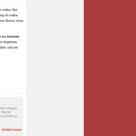
n online Slot
ng im online
inem Bonus ohne
en zu müssen
us Angebote.
lots und ein
dere mag ja
 Slot im
o schnell an …
Artikel lesen