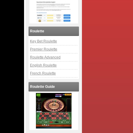
Roulette
Key Bet Roulette
Premier Roulette
Roulette Advanced
English Roulette
French Roulette
Roulette Guide