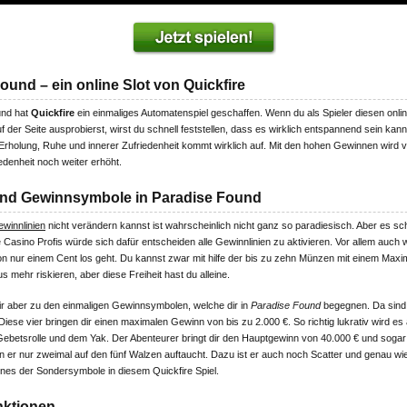
ound – ein online Slot von Quickfire
und hat
Quickfire
ein einmaliges Automatenspiel geschaffen. Wenn du als Spieler diesen onlin
f der Seite ausprobierst, wirst du schnell feststellen, dass es wirklich entspannend sein kann
rholung, Ruhe und innerer Zufriedenheit kommt wirklich auf. Mit den hohen Gewinnen wird v
edenheit noch weiter erhöht.
nd Gewinnsymbole in Paradise Found
winnlinien
nicht verändern kannst ist wahrscheinlich nicht ganz so paradiesisch. Aber es sc
e Casino Profis würde sich dafür entscheiden alle Gewinnlinien zu aktivieren. Vor allem auch 
n nur einem Cent los geht. Du kannst zwar mit hilfe der bis zu zehn Münzen mit einem Maxi
s mehr riskieren, aber diese Freiheit hast du alleine.
r aber zu den einmaligen Gewinnsymbolen, welche dir in
Paradise Found
begegnen. Da sind
iese vier bringen dir einen maximalen Gewinn von bis zu 2.000 €. So richtig lukrativ wird es 
Gebetsrolle und dem Yak. Der Abenteurer bringt dir den Hauptgewinn von 40.000 € und sogar
er nur zweimal auf den fünf Walzen auftaucht. Dazu ist er auch noch Scatter und genau wi
ines der Sondersymbole in diesem Quickfire Spiel.
ktionen