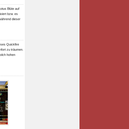
otus Blüte auf
xiert bzw. es
während dieser
eses Quickfire
nfort zu träumen.
solch hohen