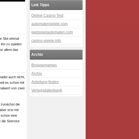
Link Tipps
Online Casino Test
automatenspiele.com
geldspielautomaten.com
e Slot einmal
casino-spiele.info
 ihn zu spielen.
or allem das
Archiv
Browsergames
Archiv
hadet auch nicht,
Anleitung finden
weil es schon mit
malwert von zwei
Verlagsdatenbank
 zunächst die
aber erst mit
 schon eine
e die Seerose