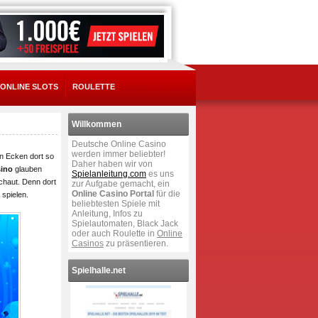
ONLINE SLOTS
ROULETTE
Willkommen
Deutsche Online Casino
werden immer beliebter!
en Ecken dort so
Daher haben wir von
sino
glauben
Spielanleitung.com
es uns
chaut. Denn dort
zur Aufgabe gemacht, ein
Online Casino Portal
für die
 spielen.
beliebtesten Spiele mit
Anleitung, Infos zu
Spielautomaten, Black Jack
oder auch Roulette in
Online
Casinos
zu präsentieren.
Spielhalle.net