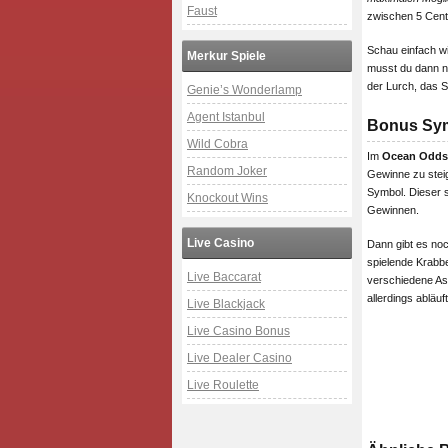
Faust
zwischen 5 Cent
Schau einfach w
Merkur Spiele
musst du dann na
der Lurch, das S
Genie’s Wonderlamp
Agent Istanbul
Bonus Sym
Wild Cobra
Im
Ocean Odds 
Random Joker
Gewinne zu steig
Symbol. Dieser se
Knockout Wins
Gewinnen.
Live Casino
Dann gibt es noc
spielende Krabbe
Live Baccarat
verschiedene As
allerdings abläu
Live Blackjack
Live Casino Bonus
Live Dealer Casino
Live Roulette