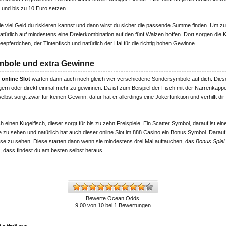
 und bis zu 10 Euro setzen.
ie
viel Geld
du riskieren kannst und dann wirst du sicher die passende Summe finden. Um z
türlich auf mindestens eine Dreierkombination auf den fünf Walzen hoffen. Dort sorgen die
eepferdchen, der Tintenfisch und natürlich der Hai für die richtig hohen Gewinne.
bole und extra Gewinne
online Slot
warten dann auch noch gleich vier verschiedene Sondersymbole auf dich. Diese
ern oder direkt einmal mehr zu gewinnen. Da ist zum Beispiel der Fisch mit der Narrenkappe
lbst sorgt zwar für keinen Gewinn, dafür hat er allerdings eine Jokerfunktion und verhilft dir
h einen Kugelfisch, dieser sorgt für bis zu zehn Freispiele. Ein Scatter Symbol, darauf ist ei
 zu sehen und natürlich hat auch dieser online Slot im 888 Casino ein Bonus Symbol. Darauf 
se zu sehen. Diese starten dann wenn sie mindestens drei Mal auftauchen, das
Bonus Spiel
ft, dass findest du am besten selbst heraus.
Bewerte
Ocean Odds
.
9,00
von 10 bei 1 Bewertungen