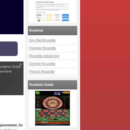
Roulette
Key Bet Roulette
Premier Roulette
Roulette Advanced
English Roulette
French Roulette
Roulette Guide
z genommen. Zu