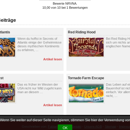
Bewerte
NRVNA
.
10,00
von 10 bei 1 Bewertungen
eiträge
tlantis
Red Riding Hood
Wenn du hoffst in Secrets of
Bei Red Riding H
Atlantis einige der Geheimnisse
sich um nichts a
dieses mythischen Kontinents
englischen Nam
zu erfahren, …
Artikel lesen
est
Tornado Farm Escape
Das es früher im Westen der
Das Leben auf e
USA nicht nur Wild zugeht kann
Bauernhof ist ni
man an diesem …
einfach. Vor alle
nicht, …
Artikel lesen
Wenn Sie weiter auf dieser Seite navigieren, stimmen Sie hier der Verwendung vo
Geschrieben von:
Fabian Dunke
-
Kontakt
-
Unsere AGB
-
Sitemap
-
Impres
OK