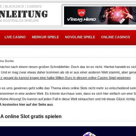
E | BLACKJACK | CASINOS
 KOSTENLOS SPIELEN!
LIVE CASINO
MERKUR SPIELE
NOVOLINE SPIELE
ONLINE CASINOS
ina Dunke
ächst nach einem riesen großen Schreibfehler. Doch das ist es nicht. Hierbei handelt es sic
ot. Und er mag zwar etwas daher kommen als ob er aus einer anderen Welt stammt, aber gen
z gesagt du kannst knapp eine halbe Million Euro in diesem online Casino Spiel gewinnen
.
 es ums gewinnen geht sollte das Thema eines online Slots nicht mehr so entscheidend sein
enommen in eine andere Welt. Es könnte durchaus sein, dass es sich hier einfach um eine 
 Keine Ahnung! Du kannst auf jeden Fall in diese Welt eintauchen und mit etwas Glück richtig
 kostenlos hier auf der Seite aus
.
online Slot gratis spielen