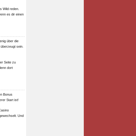
s Wild reden.
enn es dir einen
enig über die
 überzeugt sein.
der Seite zu
denn dort
ren Bonus
er Start ist!
 Casino
 gewechselt. Und