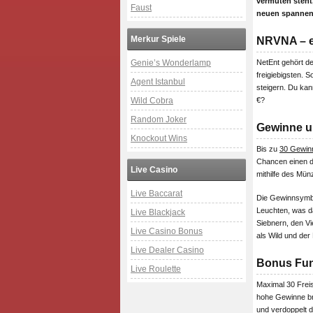
vermuten steht,
Faust
neuen spannend
Merkur Spiele
NRVNA – ei
Genie’s Wonderlamp
NetEnt gehört de
freigiebigsten. 
Agent Istanbul
steigern. Du kan
Wild Cobra
€?
Random Joker
Gewinne u
Knockout Wins
Bis zu
30 Gewinn
Chancen einen d
Live Casino
mithilfe des Mü
Live Baccarat
Die Gewinnsymbol
Leuchten, was da
Live Blackjack
Siebnern, den Vi
Live Casino Bonus
als Wild und der
Live Dealer Casino
Bonus Fun
Live Roulette
Maximal 30 Freis
hohe Gewinne br
und verdoppelt 