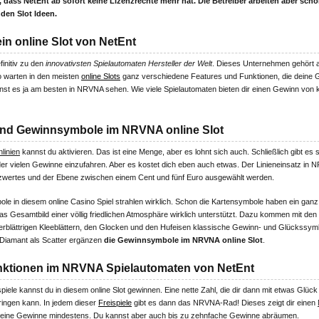
 dass NetEnt ab sofort keine Lizenzrechte mehr hat. Die Betreiber arbeiten aber sch
en Slot Ideen.
n online Slot von NetEnt
finitiv zu den
innovativsten Spielautomaten Hersteller der Welt
. Dieses Unternehmen gehört 
So warten in den meisten
online Slots
ganz verschiedene Features und Funktionen, die deine
nst es ja am besten in NRVNA sehen. Wie viele Spielautomaten bieten dir einen Gewinn von
nd Gewinnsymbole im NRVNA online Slot
linien
kannst du aktivieren. Das ist eine Menge, aber es lohnt sich auch. Schließlich gibt es
er vielen Gewinne einzufahren. Aber es kostet dich eben auch etwas. Der Linieneinsatz in
nzwertes und der Ebene zwischen einem Cent und fünf Euro ausgewählt werden.
e in diesem online Casino Spiel strahlen wirklich. Schon die Kartensymbole haben ein ganz
s Gesamtbild einer völlig friedlichen Atmosphäre wirklich unterstützt. Dazu kommen mit den
erblättrigen Kleeblättern, den Glocken und den Hufeisen klassische Gewinn- und Glückssym
 Diamant als Scatter ergänzen
die Gewinnsymbole im NRVNA online Slot
.
ktionen im NRVNA Spielautomaten von NetEnt
piele kannst du in diesem online Slot gewinnen. Eine nette Zahl, die dir dann mit etwas Glück
ingen kann. In jedem dieser
Freispiele
gibt es dann das NRVNA-Rad! Dieses zeigt dir einen
deine Gewinne mindestens. Du kannst aber auch bis zu zehnfache Gewinne abräumen.