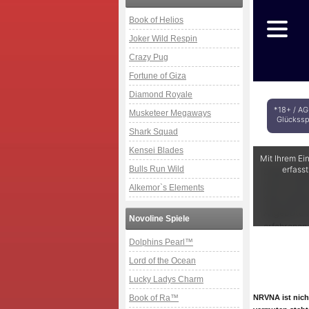
Book of Helios
Joker Wild Respin
Crazy Pug
Fortune of Giza
Diamond Royale
Musketeer Megaways
Shark Squad
Kensei Blades
Bulls Run Wild
Alkemor`s Elements
Novoline Spiele
Dolphins Pearl™
Lord of the Ocean
Lucky Ladys Charm
Book of Ra™
NRVNA ist nich