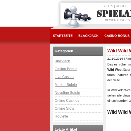
SLOTS | ROULETT
BEWERTUNGEN &
STARTSEITE
BLACKJACK
CASINO BONUS
Wild Wild 
Kategorien
21.10.2016
|
Fab
Blackjack
Das es früher i
Casino Bonus
Wild West
lässt
tollen Features.
Live Casino
der Seite.
Merkur Spiele
In Wild Wild Wes
Novoline Spiele
sehen allerdings
Online Casinos
einfach perfekt 
Online Slots
Wild Wild 
Roulette
Letzte Artikel