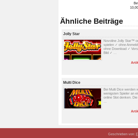
Be
10,0
Ähnliche Beiträge
Jolly Star
Novoline Jolly Star™ o
spielen ✓ ohne Anmel
ohne Download ✓ Vor
Bild ✓ …
Arti
Multi Dice
Bei Multi Dice werden w
wenigsten Spieler an e
online Slot denken. Di
…
Arti
Geschrieben von:
F