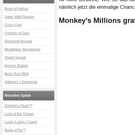
nämlich jetzt die einmalige Chan
Book of Helios
Joker Wild Respin
Monkey’s Millions grat
Crazy Pug
Fortune of Giza
Diamond Royale
Musketeer Megaways
Shark Squad
Kensei Blades
Bulls Run Wild
Alkemor`s Elements
Novoline Spiele
Dolphins Pearl™
Lord of the Ocean
Lucky Ladys Charm
Book of Ra™