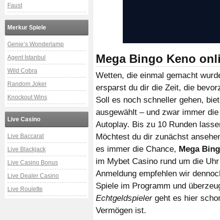
Faust
Merkur Spiele
Genie’s Wonderlamp
Mega Bingo Keno onl
Agent Istanbul
Wild Cobra
Wetten, die einmal gemacht wurde
Random Joker
ersparst du dir die Zeit, die bev
Knockout Wins
Soll es noch schneller gehen, biet
ausgewählt – und zwar immer die 
Live Casino
Autoplay. Bis zu 10 Runden lasse
Möchtest du dir zunächst ansehen
Live Baccarat
es immer die Chance,
Mega Bing
Live Blackjack
im Mybet Casino rund um die Uhr 
Live Casino Bonus
Anmeldung empfehlen wir dennoch,
Live Dealer Casino
Spiele im Programm und überzeugt
Live Roulette
Echtgeldspieler
geht es hier schon
Vermögen ist.