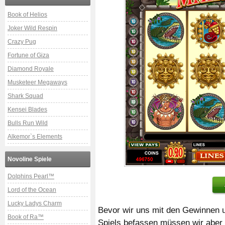
Book of Helios
Joker Wild Respin
Crazy Pug
Fortune of Giza
Diamond Royale
Musketeer Megaways
Shark Squad
Kensei Blades
Bulls Run Wild
Alkemor`s Elements
Novoline Spiele
Dolphins Pearl™
Lord of the Ocean
Lucky Ladys Charm
Bevor wir uns mit den Gewinnen
Book of Ra™
Spiels
befassen müssen wir aber a