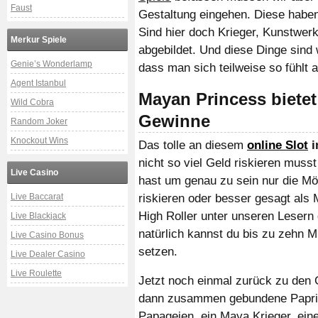
Faust
Gestaltung eingehen. Diese haben
Sind hier doch Krieger, Kunstwer
Merkur Spiele
abgebildet. Und diese Dinge sind 
Genie’s Wonderlamp
dass man sich teilweise so fühlt 
Agent Istanbul
Mayan Princess bietet
Wild Cobra
Gewinne
Random Joker
Knockout Wins
Das tolle an diesem
online Slot
nicht so viel Geld riskieren mus
Live Casino
hast um genau zu sein nur die Mö
Live Baccarat
riskieren oder besser gesagt als 
High Roller unter unseren Leser
Live Blackjack
natürlich kannst du bis zu zehn 
Live Casino Bonus
setzen.
Live Dealer Casino
Live Roulette
Jetzt noch einmal zurück zu den
dann zusammen gebundene Paprika
Papageien, ein Maya Krieger, eine