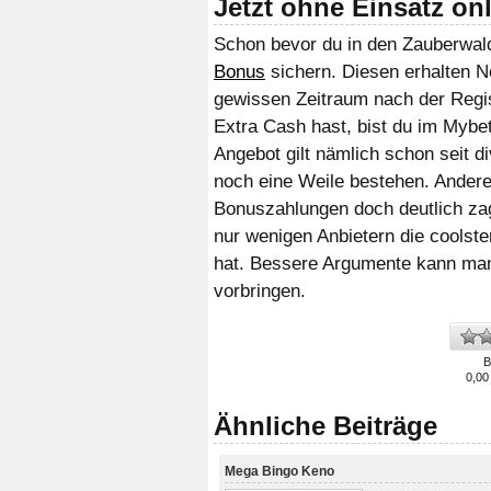
Jetzt ohne Einsatz onl
Schon bevor du in den Zauberwald 
Bonus
sichern. Diesen erhalten N
gewissen Zeitraum nach der Regis
Extra Cash hast, bist du im Mybe
Angebot gilt nämlich schon seit di
noch eine Weile bestehen. Ander
Bonuszahlungen doch deutlich zag
nur wenigen Anbietern die coolst
hat. Bessere Argumente kann man 
vorbringen.
B
0,00
Ähnliche Beiträge
Mega Bingo Keno