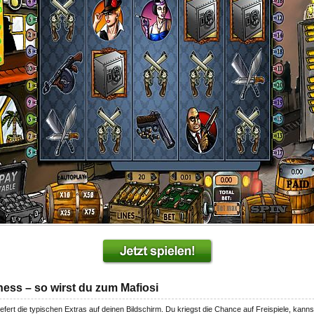
ess – so wirst du zum Mafiosi
iefert die typischen Extras auf deinen Bildschirm. Du kriegst die Chance auf Freispiele, kanns