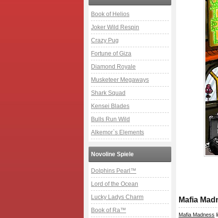
Book of Helios
Joker Wild Respin
Crazy Pug
Fortune of Giza
Diamond Royale
Musketeer Megaways
Shark Squad
Kensei Blades
Bulls Run Wild
Alkemor`s Elements
Novoline Spiele
Dolphins Pearl™
Lord of the Ocean
Lucky Ladys Charm
Mafia Madn
Book of Ra™
Mafia Madness
l