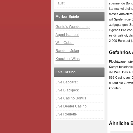
Faust
spannende Bonus
kannst, wird ein
dieses Anbieters
Merkur Spiele
will Spielern die
aufgegangen. Zu Z
Genie’s Wonderlamp
eigenes Bild vo
Agent Istanbul
es dir gelingt, 
2.000 Euro auf j
Wild Cobra
Random Joker
Gefahrlos 
Knockout Wins
Fluchtwagen ste
Kampf funktionie
Live Casino
die Welt. Das Au
888 Casino an! 
Live Baccarat
du auf die Gewin
könnten.
Live Blackjack
Live Casino Bonus
Live Dealer Casino
Live Roulette
Ähnliche B