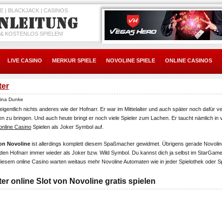
E | BLACKJACK | CASINOS
 KOSTENLOS SPIELEN!
LIVE CASINO
MERKUR SPIELE
NOVOLINE SPIELE
ONLINE CASINOS
ter
ina Dunke
 eigentlich nichts anderes wie der Hofnarr. Er war im Mittelalter und auch später noch dafür v
 zu bringen. Und auch heute bringt er noch viele Spieler zum Lachen. Er taucht nämlich in
 online Casino
Spielen als Joker Symbol auf.
von Novoline
ist allerdings komplett diesem Spaßmacher gewidmet. Übrigens gerade Novolin
 den Hofnarr immer wieder als Joker bzw. Wild Symbol. Du kannst dich ja selbst im StarGa
iesem online Casino warten weitaus mehr Novoline Automaten wie in jeder Spielothek oder Spi
ter online Slot von Novoline gratis spielen