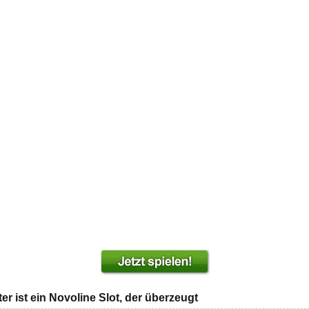
er ist ein Novoline Slot, der überzeugt