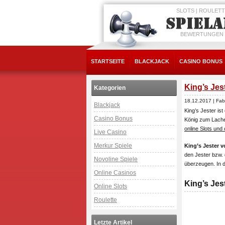
SLOTS | ROULETT
BEWERTUNGEN &
STARTSEITE
BLACKJACK
CASINO BONUS
King’s Jes
Kategorien
18.12.2017
|
Fab
Blackjack
King’s Jester ist
Casino Bonus
König zum Lachen
online Slots und
Live Casino
Merkur Spiele
King’s Jester 
den Jester bzw.
Novoline Spiele
überzeugen. In d
Online Casinos
King’s Jes
Online Slots
Roulette
Letzte Artikel