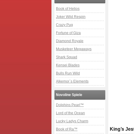
Book of Helios
Joker Wild Respin
Crazy Pug
Fortune of Giza
Diamond Royale
Musketeer Megaways
Shark Squad
Kensei Blades
Bulls Run Wild
Alkemor`s Elements
Novoline Spiele
Dolphins Pearl™
Lord of the Ocean
Lucky Ladys Charm
King’s Jest
Book of Ra™