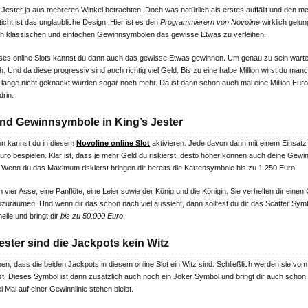
Jester ja aus mehreren Winkel betrachten. Doch was natürlich als erstes auffällt und den me
ticht ist das unglaubliche Design. Hier ist es den
Programmierern von Novoline
wirklich gelu
lich klassischen und einfachen Gewinnsymbolen das gewisse Etwas zu verleihen.
eses online Slots kannst du dann auch das gewisse Etwas gewinnen. Um genau zu sein warte
h. Und da diese progressiv sind auch richtig viel Geld. Bis zu eine halbe Million wirst du man
 lange nicht geknackt wurden sogar noch mehr. Da ist dann schon auch mal eine Million Euro
drin.
nd Gewinnsymbole in King’s Jester
en kannst du in diesem
Novoline online Slot
aktivieren. Jede davon dann mit einem Einsatz
ro bespielen. Klar ist, dass je mehr Geld du riskierst, desto höher können auch deine Gewin
. Wenn du das Maximum riskierst bringen dir bereits die Kartensymbole bis zu 1.250 Euro.
 vier Asse, eine Panflöte, eine Leier sowie der König und die Königin. Sie verhelfen dir einen
zuräumen. Und wenn dir das schon nach viel aussieht, dann solltest du dir das Scatter Sy
elle und bringt dir
bis zu 50.000 Euro
.
Jester sind die Jackpots kein Witz
n, dass die beiden Jackpots in diesem online Slot ein Witz sind. Schließlich werden sie vom
t. Dieses Symbol ist dann zusätzlich auch noch ein Joker Symbol und bringt dir auch scho
 Mal auf einer Gewinnlinie stehen bleibt.