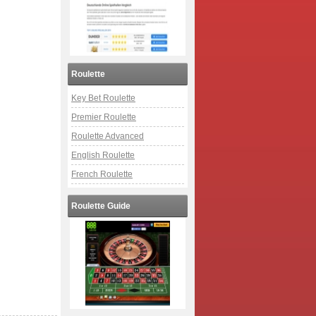
Roulette
Key Bet Roulette
Premier Roulette
Roulette Advanced
English Roulette
French Roulette
Roulette Guide