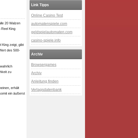
Link Tipps
Online Casino Test
lle 20 Walzen
automatenspiele.com
 Reel King
geldspielautomaten.com
casino-spiele.info
King zeigt, gibt
 Wert des 500-
Archiv
Browsergames
wahrlich
hkeit zu
Archiv
Anleitung finden
einen, erhält
Verlagsdatenbank
somit ein äußerst