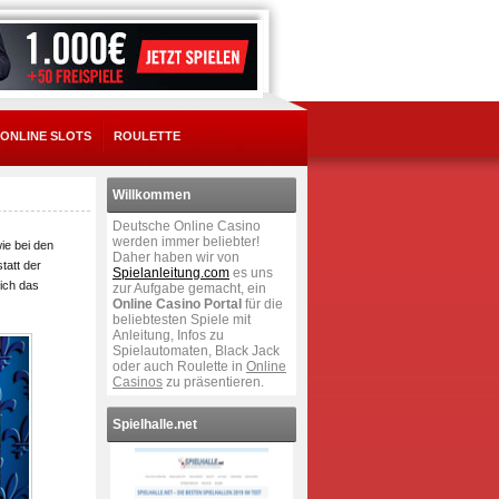
ONLINE SLOTS
ROULETTE
Willkommen
Deutsche Online Casino
werden immer beliebter!
ie bei den
Daher haben wir von
tatt der
Spielanleitung.com
es uns
ich das
zur Aufgabe gemacht, ein
Online Casino Portal
für die
beliebtesten Spiele mit
Anleitung, Infos zu
Spielautomaten, Black Jack
oder auch Roulette in
Online
Casinos
zu präsentieren.
Spielhalle.net