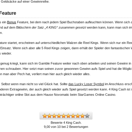
 Geldsäcke auf einer Gewinnreihe.
Feature
es ein
Bonus
Feature, bei dem nach jedem Spiel Buchstaben aufleuchten können. Wenn sich a
nd auf dem Bildschirm
der Satz „4 KING“ zusammen gesetzt
werden kann, kann man sich im
n.
ure startet, erscheinen auf unterschiedlichen Walzen die Reel Kings. Wenn sich nur ein Reel 
Einsatz. Wenn sich aber alle 5 Reel Kings zeigen, dann erhält der Spieler den fantastischen
 wieder.
genug kriegt, kann sich im Gamble Feature weiter nach oben arbeiten und seinen Gewinn in 
nen schrauben. Hier setzt man seinen zuvor gewonnen Gewinn aufs Spiel und hat die Möglic
 man aber Pech hat, verliert man hier auch gleich wieder alles.
 Selbst wenn man nicht so viel Glück hat. Sollte
das Lucky Loser Symbol
im Anschluss ersch
eren Extragewinn, der auch gleich wieder aufs Spiel gesetzt werden kann. 4 King Cash ist 
nnträchtiger online Slot aus dem Hause Novomatic beim StarGames Online Casino.
Bewerte
4 King Cash
.
9,00
von 10 bei 2 Bewertungen