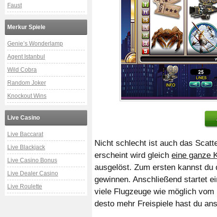
Faust
Merkur Spiele
Genie’s Wonderlamp
Agent Istanbul
Wild Cobra
Random Joker
Knockout Wins
Live Casino
Live Baccarat
Nicht schlecht ist auch das Scat
Live Blackjack
erscheint wird gleich
eine ganze 
Live Casino Bonus
ausgelöst. Zum ersten kannst du
Live Dealer Casino
gewinnen. Anschließend startet ei
Live Roulette
viele Flugzeuge wie möglich vom 
desto mehr Freispiele hast du an