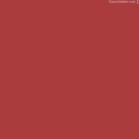
Geschrieben von:
F