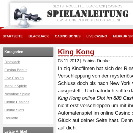
SLOTS | ROULETTE | BLACKJACK | CASINOS
BEWERTUNGEN & KOSTENLOS SPIELEN!
STARTSEITE
BLACKJACK
CASINO BONUS
LIVE CASINO
MERKUR SP
King Kong
Kategorien
08.11.2012
|
Fabina Dunke
Blackjack
In zig Kinofilmen hat sich der Ri
Casino Bonus
Verschleppung von der mysteriös
Live Casino
Schluss doch bis nach New York v
Merkur Spiele
ausgestellt. Und natürlich sollte
Novoline Spiele
King Kong online Slot im
888 Cas
Online Casinos
nicht erst verschleppen um mit i
Online Slots
Automatenspiel im
online Casino
s
Roulette
Glück auf deiner Seite hast. Den
auf dich.
Letzte Artikel