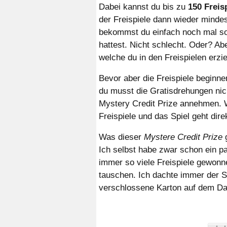
Dabei kannst du bis zu
150 Freis
der Freispiele dann wieder minde
bekommst du einfach noch mal so 
hattest. Nicht schlecht. Oder? A
welche du in den Freispielen erzi
Bevor aber die Freispiele beginne
du musst die Gratisdrehungen ni
Mystery Credit Prize annehmen. We
Freispiele und das Spiel geht direk
Was dieser
Mystere Credit Prize
g
Ich selbst habe zwar schon ein p
immer so viele Freispiele gewonne
tauschen. Ich dachte immer der Sp
verschlossene Karton auf dem Da