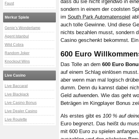
dass du sie nicht irgendwo in ein
Faust
sondern in einem der coolsten Sp
im
South Park Automatenspiel
abl
Merkur Spiele
auch tolle Gewinne. Und diese 
Genie’s Wonderlamp
nichts bezahlen musst, sondern d
Agent Istanbul
Casino geschenkt bekommst. Ein 
Wild Cobra
600 Euro Willkomme
Random Joker
Knockout Wins
Das Tolle an dem
600 Euro Bonu
auf einem Schlag einlösen musst.
Live Casino
aber wenn man mal logisch drüber
Live Baccarat
dumm. Denn du kannst dabei nicht
Live Blackjack
Geld aufwenden. Wie das geht wol
Beträgen im Kingplayer Bonus ze
Live Casino Bonus
Live Dealer Casino
Als erstes gibt es
100 % auf dein
Live Roulette
Euro begrenzt. Das heißt du muss
mit 600 Euro zu spielen anfangen.