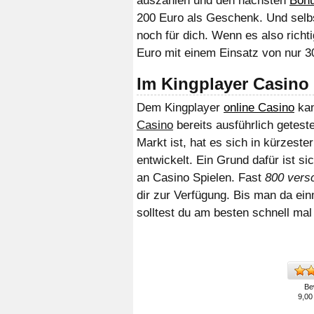
auszahlen und den nächsten
Bon
200 Euro als Geschenk. Und selbs
noch für dich. Wenn es also richt
Euro mit einem Einsatz von nur 3
Im Kingplayer Casino 
Dem Kingplayer
online Casino
kan
Casino
bereits ausführlich getest
Markt ist, hat es sich in kürzeste
entwickelt. Ein Grund dafür ist s
an Casino Spielen. Fast
800 vers
dir zur Verfügung. Bis man da einm
solltest du am besten schnell mal
Be
9,00