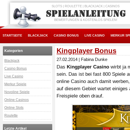
SLOTS | ROULETTE | BLACKJACK | CASINOS
BEWERTUNGEN & KOSTENLOS SPIELEN!
STARTSEITE
BLACKJACK
CASINO BONUS
LIVE CASINO
MERKUR SP
Kingplayer Bonus
Kategorien
27.02.2014
|
Fabina Dunke
Blackjack
Das
Kingplayer Casino
wirbt ja 
Casino Bonus
sein. Das ist bei fast 800 Spiele
Live Casino
online Casino auch damit werben,
Merkur Spiele
auf diesem Gebiet wartet einiges
Novoline Spiele
Freispiele oben drauf.
Online Casinos
Online Slots
Roulette
Letzte Artikel