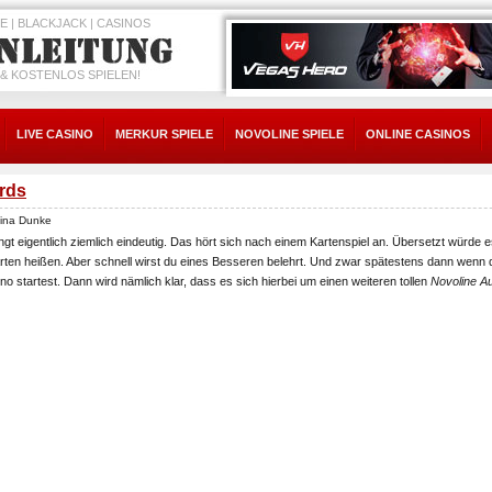
E | BLACKJACK | CASINOS
 KOSTENLOS SPIELEN!
LIVE CASINO
MERKUR SPIELE
NOVOLINE SPIELE
ONLINE CASINOS
rds
ina Dunke
ngt eigentlich ziemlich eindeutig. Das hört sich nach einem Kartenspiel an. Übersetzt würde es
rten heißen. Aber schnell wirst du eines Besseren belehrt. Und zwar spätestens dann wenn 
 startest. Dann wird nämlich klar, dass es sich hierbei um einen weiteren tollen
Novoline A