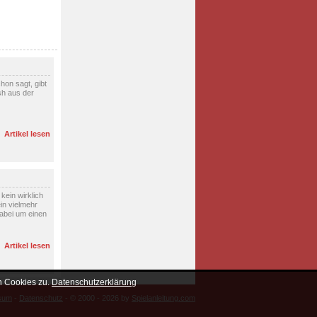
on sagt, gibt
sh aus der
Artikel lesen
kein wirklich
in vielmehr
dabei um einen
Artikel lesen
n Cookies zu.
Datenschutzerklärung
sum
-
Datenschutz
- © 2000 - 2026 by
Spielanleitung.com