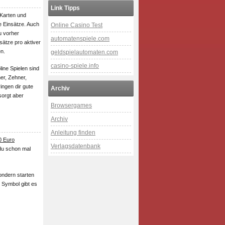
Link Tipps
 Karten und
e Einsätze. Auch
Online Casino Test
u vorher
automatenspiele.com
nsätze pro aktiver
n.
geldspielautomaten.com
casino-spiele.info
ne Spielen sind
er, Zehner,
ngen dir gute
Archiv
sorgt aber
Browsergames
Archiv
Anleitung finden
0 Euro
Verlagsdatenbank
 du schon mal
sondern starten
 Symbol gibt es