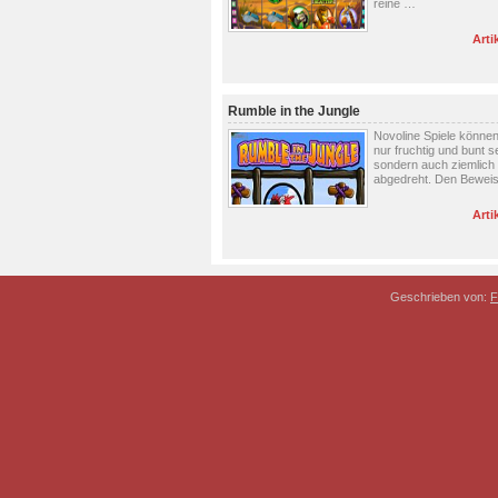
reine …
Arti
Rumble in the Jungle
Novoline Spiele können
nur fruchtig und bunt se
sondern auch ziemlich
abgedreht. Den Bewei
Arti
Geschrieben von:
F