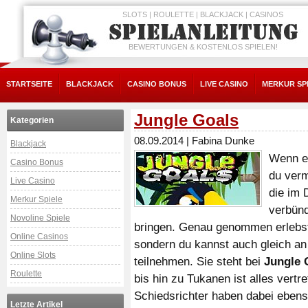
SLOTS | ROULETTE | BLACKJACK | CASINOS
BEWERTUNGEN & KOSTENLOS SPIELEN!
STARTSEITE
BLACKJACK
CASINO BONUS
LIVE CASINO
MERKUR SP
Jungle Goals
Kategorien
08.09.2014
|
Fabina Dunke
Blackjack
Wenn e
Casino Bonus
du verm
Live Casino
die im 
Merkur Spiele
verbünd
Novoline Spiele
bringen. Genau genommen erlebst d
Online Casinos
sondern du kannst auch gleich an
Online Slots
teilnehmen. Sie steht bei
Jungle 
Roulette
bis hin zu Tukanen ist alles vert
Schiedsrichter haben dabei ebenso
Letzte Artikel