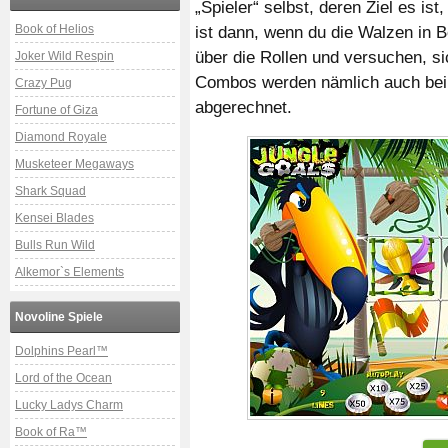
„Spieler“ selbst, deren Ziel es ist
Book of Helios
ist dann, wenn du die Walzen in B
über die Rollen und versuchen, sic
Joker Wild Respin
Combos werden nämlich auch bei 
Crazy Pug
abgerechnet.
Fortune of Giza
Diamond Royale
Musketeer Megaways
Shark Squad
Kensei Blades
Bulls Run Wild
Alkemor`s Elements
Novoline Spiele
Dolphins Pearl™
Lord of the Ocean
Lucky Ladys Charm
Book of Ra™