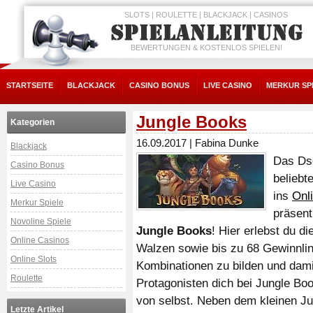
SLOTS | ROULETTE | BLACKJACK | CASINOS
BEWERTUNGEN & KOSTENLOS SPIELEN!
STARTSEITE
BLACKJACK
CASINO BONUS
LIVE CASINO
MERKUR SP
Jungle Books
Kategorien
16.09.2017
|
Fabina Dunke
Blackjack
Das Dsc
Casino Bonus
beliebt
Live Casino
ins
Onl
Merkur Spiele
präsent
Novoline Spiele
Jungle Books
! Hier erlebst du d
Online Casinos
Walzen sowie bis zu 68 Gewinnlinie
Online Slots
Kombinationen zu bilden und dami
Roulette
Protagonisten dich bei Jungle Boo
von selbst. Neben dem kleinen Ju
Letzte Artikel