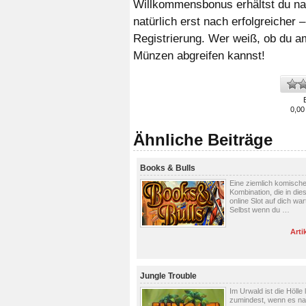
Willkommensbonus erhältst du na
natürlich erst nach erfolgreicher –
Registrierung. Wer weiß, ob du a
Münzen abgreifen kannst!
0,00
Ähnliche Beiträge
Books & Bulls
Eine ziemlich komisch
Kombination, die in di
online Slot auf dich war
Selbst wenn du …
Arti
Jungle Trouble
Im Urwald ist die Hölle 
zumindest, wenn es n