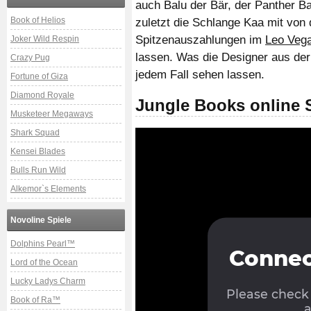
auch Balu der Bär, der Panther Ba
Book of Helios
zuletzt die Schlange Kaa mit von d
Spitzenauszahlungen im
Leo Veg
Joker Wild Respin
lassen. Was die Designer aus der
Crazy Pug
jedem Fall sehen lassen.
Fortune of Giza
Diamond Royale
Jungle Books online S
Musketeer Megaways
Shark Squad
Kensei Blades
Bulls Run Wild
Alkemor`s Elements
Novoline Spiele
Dolphins Pearl™
Lord of the Ocean
Lucky Ladys Charm
Book of Ra™