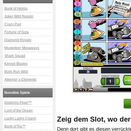
Book of Helios
Joker Wild Respin
Crazy Pug
Fortune of Giza
Diamond Royale
Musketeer Megaways
Shark Squad
Kensei Blades
Bulls Run Wild
Alkemor`s Elements
Novoline Spiele
Dolphins Pearl™
Lord of the Ocean
Zeig dem Slot, wo de
Lucky Ladys Charm
Book of Ra™
Denn dort gibt es diesen verrück