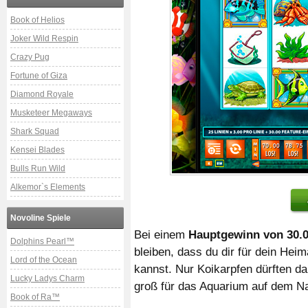
Book of Helios
Joker Wild Respin
Crazy Pug
Fortune of Giza
Diamond Royale
Musketeer Megaways
Shark Squad
Kensei Blades
Bulls Run Wild
Alkemor`s Elements
Novoline Spiele
Bei einem
Hauptgewinn von 30.
Dolphins Pearl™
bleiben, dass du dir für dein Hei
Lord of the Ocean
kannst. Nur Koikarpfen dürften da
Lucky Ladys Charm
groß für das Aquarium auf dem Na
Book of Ra™