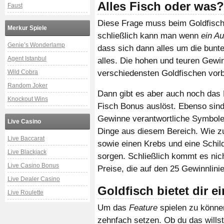
Alles Fisch oder was?
Faust
Diese Frage muss beim Goldfisc
Merkur Spiele
schließlich kann man wenn
ein A
Genie’s Wonderlamp
dass sich dann alles um die bunte
Agent Istanbul
alles. Die hohen und teuren Gewi
Wild Cobra
verschiedensten Goldfischen vorb
Random Joker
Dann gibt es aber auch noch das 
Knockout Wins
Fisch Bonus auslöst. Ebenso sind 
Gewinne verantwortliche Symbole 
Live Casino
Dinge aus diesem Bereich. Wie z
Live Baccarat
sowie einen Krebs und eine Schil
Live Blackjack
sorgen. Schließlich kommt es nich
Live Casino Bonus
Preise, die auf den 25 Gewinnlini
Live Dealer Casino
Goldfisch bietet dir 
Live Roulette
Um das
Feature
spielen zu könne
zehnfach setzen. Ob du das willst 