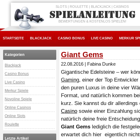
SLOTS | ROULETTE | BLACKJACK | CASINOS
BEWERTUNGEN & KOSTENLOS SPIELEN!
STARTSEITE
BLACKJACK
CASINO BONUS
LIVE CASINO
MERKUR SP
Giant Gems
Kategorien
22.08.2016
|
Fabina Dunke
Blackjack
Gigantische Edelsteine – wer kön
Casino Bonus
Gaming
, einer der Top Entwickle
Live Casino
den puren Luxus in deine vier Wä
Merkur Spiele
Format, und natürlich kommen be
Novoline Spiele
kurz. Sie kannst du dir allerdings
Online Casinos
Casino
sowie einer Einzahlung sich
Online Slots
natürlich deine freie Entscheidu
Roulette
Giant Gems
lediglich die festgel
erwartet dich hier eigentlich nic
Letzte Artikel