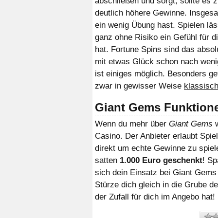
abschließen und sorgt, sollte es 
deutlich höhere Gewinne. Insgesa
ein wenig Übung hast. Spielen lä
ganz ohne Risiko ein Gefühl für 
hat. Fortune Spins sind das abso
mit etwas Glück schon nach weni
ist einiges möglich. Besonders ge
zwar in gewisser Weise
klassisc
Giant Gems Funktion
Wenn du mehr über
Giant Gems
w
Casino. Der Anbieter erlaubt Spiel
direkt um echte Gewinne zu spiel
satten
1.000 Euro geschenkt
! S
sich dein Einsatz bei Giant Gems 
Stürze dich gleich in die Grube d
der Zufall für dich im Angebo hat!