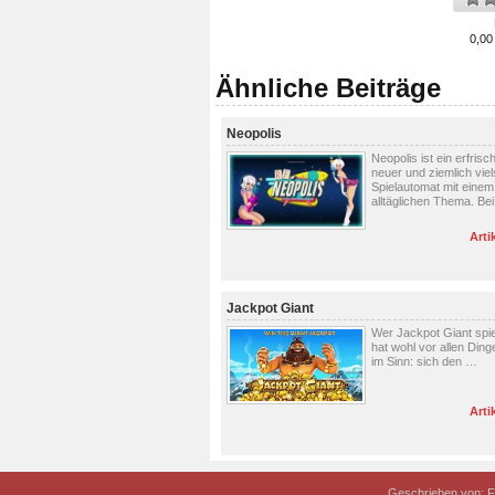
0,00
Ähnliche Beiträge
Neopolis
Neopolis ist ein erfris
neuer und ziemlich viel
Spielautomat mit einem
alltäglichen Thema. Be
Arti
Jackpot Giant
Wer Jackpot Giant spiel
hat wohl vor allen Ding
im Sinn: sich den …
Arti
Geschrieben von:
F