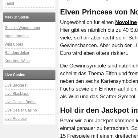
Faust
Elven Princess von No
Merkur Spiele
Ungewöhnlich für einen
Novoline
Genie’s Wonderlamp
Hier gibt es nämlich bis zu 40 Stü
Agent Istanbul
viele, soll dir aber recht sein. Sc
Wild Cobra
Gewinnchancen. Aber auch der Li
Euro wird eben öfters riskiert.
Random Joker
Knockout Wins
Die Gewinnsymbole sind natürlich
scheint das Thema Elfen und frem
Live Casino
neben den sechs Kartensymbolen au
Live Baccarat
Fuchs sowie ein Einhorn auf dich
Live Blackjack
als Wild und das Scatter Symbol.
Live Casino Bonus
Hol dir den Jackpot i
Live Dealer Casino
Live Roulette
Bevor wir zum Jackpot kommen lo
einmal genauer zu betrachten. S
15 Freispiele mit einem dreifache