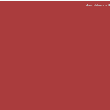
Geschrieben von:
F