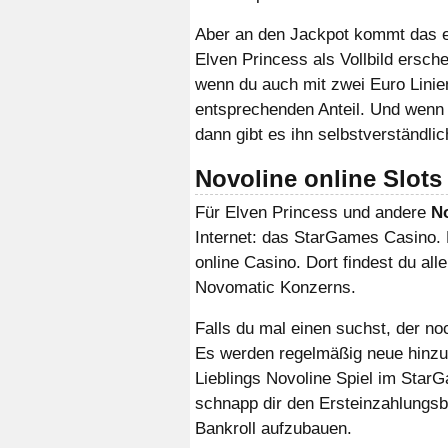
Aber an den Jackpot kommt das e
Elven Princess als Vollbild ersch
wenn du auch mit zwei Euro Linien
entsprechenden Anteil. Und wenn
dann gibt es ihn selbstverständli
Novoline online Slot
Für Elven Princess und andere
N
Internet: das StarGames Casino. D
online Casino. Dort findest du al
Novomatic Konzerns.
Falls du mal einen suchst, der noc
Es werden regelmäßig neue hinzug
Lieblings Novoline Spiel im Star
schnapp dir den Ersteinzahlungsb
Bankroll aufzubauen.