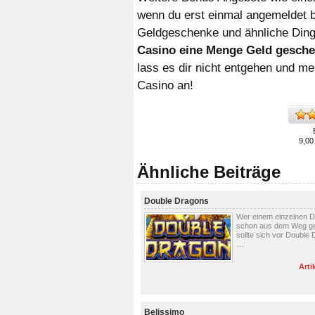
wenn du erst einmal angemeldet bi
Geldgeschenke und ähnliche Din
Casino eine Menge Geld gesche
lass es dir nicht entgehen und me
Casino an!
9,00
Ähnliche Beiträge
Double Dragons
Wer einem einzelnen 
schon aus dem Weg ge
sollte sich vor Double
…
Arti
Belissimo