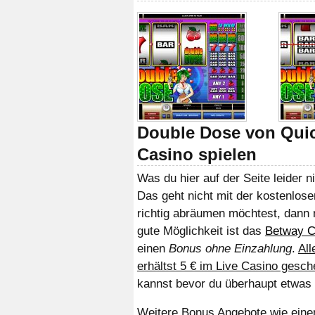
Double Dose von Quic
Casino spielen
Was du hier auf der Seite leider 
Das geht nicht mit der kostenlos
richtig abräumen möchtest, dann 
gute Möglichkeit ist das
Betway C
einen
Bonus ohne Einzahlung
.
All
erhältst 5 € im Live Casino gesch
kannst bevor du überhaupt etwas 
Weitere Bonus Angebote wie eine