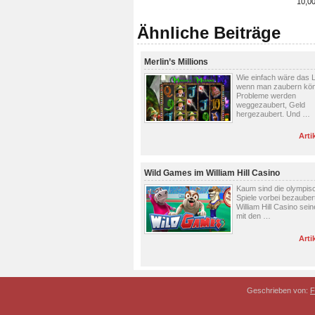
10,0
Ähnliche Beiträge
Merlin’s Millions
Wie einfach wäre das 
wenn man zaubern kö
Probleme werden
weggezaubert, Geld
hergezaubert. Und …
Arti
Wild Games im William Hill Casino
Kaum sind die olympis
Spiele vorbei bezauber
William Hill Casino sein
mit den …
Arti
Geschrieben von:
F