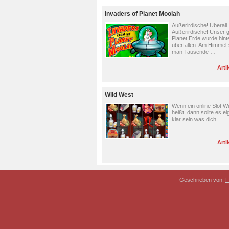
Invaders of Planet Moolah
Außerirdische! Überall
Außerirdische! Unser g
Planet Erde wurde hint
überfallen. Am Himmel 
man Tausende …
Arti
Wild West
Wenn ein online Slot W
heißt, dann sollte es ei
klar sein was dich …
Arti
Geschrieben von:
F