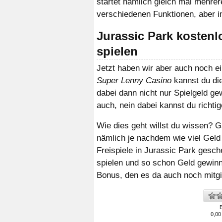
startet nämlich gleich mal mehrer
verschiedenen Funktionen, aber i
Jurassic Park kosten
spielen
Jetzt haben wir aber auch noch ein
Super Lenny Casino
kannst du die
dabei dann nicht nur Spielgeld ge
auch, nein dabei kannst du richti
Wie dies geht willst du wissen? 
nämlich je nachdem wie viel Geld 
Freispiele in Jurassic Park gesch
spielen und so schon Geld gewinn
Bonus, den es da auch noch mitgi
0,00