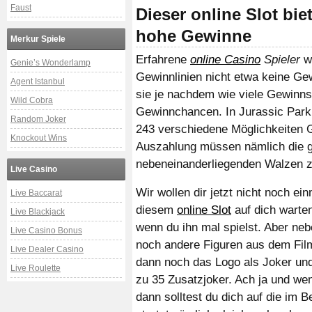
Faust
Dieser online Slot bie
hohe Gewinne
Merkur Spiele
Erfahrene
online Casino
Spieler
wi
Genie’s Wonderlamp
Gewinnlinien nicht etwa keine Ge
Agent Istanbul
sie je nachdem wie viele Gewinn
Wild Cobra
Gewinnchancen. In Jurassic Park 
Random Joker
243 verschiedene Möglichkeiten G
Knockout Wins
Auszahlung müssen nämlich die g
nebeneinanderliegenden Walzen
Live Casino
Wir wollen dir jetzt nicht noch ei
Live Baccarat
diesem
online Slot
auf dich warte
Live Blackjack
wenn du ihn mal spielst. Aber ne
Live Casino Bonus
noch andere Figuren aus dem Film
Live Dealer Casino
dann noch das Logo als Joker und 
Live Roulette
zu 35 Zusatzjoker. Ach ja und we
dann solltest du dich auf die im 