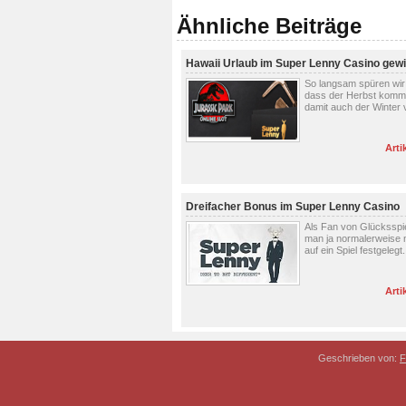
Ähnliche Beiträge
Hawaii Urlaub im Super Lenny Casino gew
So langsam spüren wir 
dass der Herbst komm
damit auch der Winter
Arti
Dreifacher Bonus im Super Lenny Casino
Als Fan von Glücksspie
man ja normalerweise n
auf ein Spiel festgelegt
Arti
Geschrieben von:
F