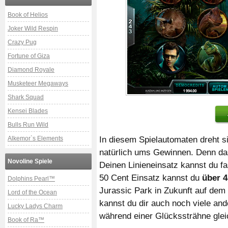
Book of Helios
Joker Wild Respin
Crazy Pug
Fortune of Giza
Diamond Royale
Musketeer Megaways
Shark Squad
Kensei Blades
Bulls Run Wild
Alkemor`s Elements
In diesem Spielautomaten dreht si
natürlich ums Gewinnen. Denn das 
Novoline Spiele
Deinen Linieneinsatz kannst du f
50 Cent Einsatz kannst du
über 
Dolphins Pearl™
Jurassic Park in Zukunft auf dem
Lord of the Ocean
kannst du dir auch noch viele an
Lucky Ladys Charm
während einer Glückssträhne gle
Book of Ra™