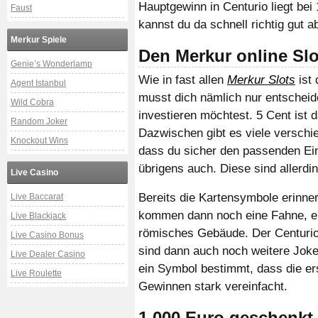
Hauptgewinn in Centurio liegt bei
Faust
kannst du da schnell richtig gut 
Merkur Spiele
Den Merkur online Slo
Genie’s Wonderlamp
Wie in fast allen
Merkur Slots
ist 
Agent Istanbul
musst dich nämlich nur entscheid
Wild Cobra
investieren möchtest. 5 Cent ist
Random Joker
Dazwischen gibt es viele verschi
Knockout Wins
dass du sicher den passenden Eins
übrigens auch. Diese sind allerding
Live Casino
Bereits die Kartensymbole erinne
Live Baccarat
kommen dann noch eine Fahne, ei
Live Blackjack
römisches Gebäude. Der Centurio
Live Casino Bonus
sind dann auch noch weitere Joke
Live Dealer Casino
ein Symbol bestimmt, dass die er
Live Roulette
Gewinnen stark vereinfacht.
1.000 Euro geschenkt