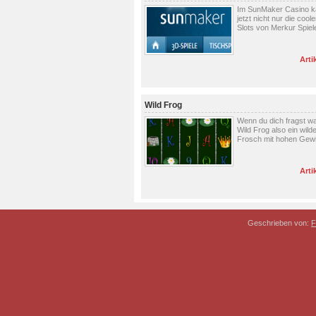
Im SunMaker Casino k
jetzt nicht nur die cool
Slots von Merkur Spie
Arti
Wild Frog
Wenn du dich fragst wa
Wild Frog also ein wild
Frosch mit hohen Gew
Arti
Geschrieben von:
F