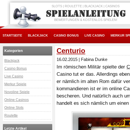
SLOTS | ROULETTE | BLACKJACK | CASINOS
BEWERTUNGEN & KOSTENLOS SPIELEN!
STARTSEITE
BLACKJACK
CASINO BONUS
LIVE CASINO
MERKUR SP
Centurio
Kategorien
16.02.2015
|
Fabina Dunke
Blackjack
Im römischen Militär spielte der
C
Casino Bonus
Casino tut er das. Allerdings ebe
Live Casino
er nämlich im alten Rom dafür ver
Merkur Spiele
kommandieren ist er im online Ca
Novoline Spiele
bescheren. Und natürlich auch u
Online Casinos
handelt es sich nämlich um einen 
Online Slots
Roulette
Letzte Artikel