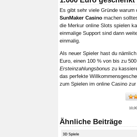
Es gibt sehr viele Gründe warum 
SunMaker Casino
machen solltes
die Merkur online Slots spielen ka
einmalige Support sind dann weite
einmalig.
Als neuer Spieler hast du nämlic
Euro, einen 100 % von bis zu 500
Ersteinzahlungsbonus
zu kassier
das perfekte Willkommensgeschenk
zum Spielen im online Casino zur
10,0
Ähnliche Beiträge
3D Spiele