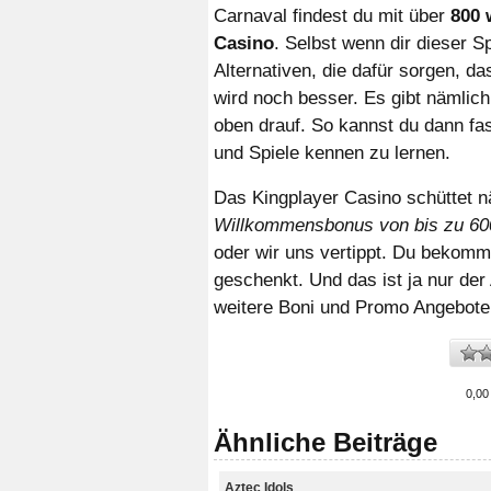
Carnaval findest du mit über
800 
Casino
. Selbst wenn dir dieser S
Alternativen, die dafür sorgen, da
wird noch besser. Es gibt näml
oben drauf. So kannst du dann fas
und Spiele kennen zu lernen.
Das Kingplayer Casino schüttet nä
Willkommensbonus von bis zu 60
oder wir uns vertippt. Du bekomms
geschenkt. Und das ist ja nur der
weitere Boni und Promo Angebote
0,00
Ähnliche Beiträge
Aztec Idols