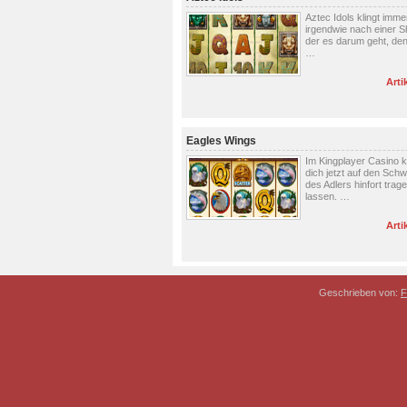
Aztec Idols klingt imme
irgendwie nach einer S
der es darum geht, de
…
Arti
Eagles Wings
Im Kingplayer Casino 
dich jetzt auf den Sch
des Adlers hinfort trag
lassen. …
Arti
Geschrieben von:
F