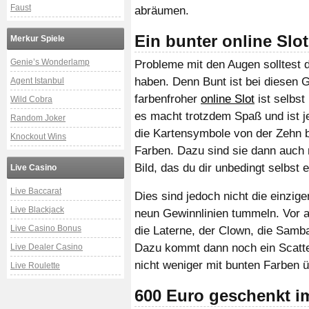
Faust
abräumen.
Ein bunter online Slot
Merkur Spiele
Genie’s Wonderlamp
Probleme mit den Augen solltest
haben. Denn Bunt ist bei diesen 
Agent Istanbul
farbenfroher
online Slot
ist selbst
Wild Cobra
es macht trotzdem Spaß und ist j
Random Joker
die Kartensymbole von der Zehn b
Knockout Wins
Farben. Dazu sind sie dann auch
Bild, das du dir unbedingt selbs
Live Casino
Live Baccarat
Dies sind jedoch nicht die einzig
Live Blackjack
neun Gewinnlinien tummeln. Vor a
Live Casino Bonus
die Laterne, der Clown, die Sam
Dazu kommt dann noch ein Scatter
Live Dealer Casino
nicht weniger mit bunten Farben 
Live Roulette
600 Euro geschenkt i