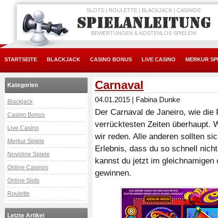
SLOTS | ROULETTE | BLACKJACK | CASINOS
BEWERTUNGEN & KOSTENLOS SPIELEN!
STARTSEITE
BLACKJACK
CASINO BONUS
LIVE CASINO
MERKUR SP
Carnaval
Kategorien
04.01.2015
|
Fabina Dunke
Blackjack
Der Carnaval de Janeiro, wie die F
Casino Bonus
verrücktesten Zeiten überhaupt. 
Live Casino
wir reden. Alle anderen sollten s
Merkur Spiele
Erlebnis, dass du so schnell nic
Novoline Spiele
kannst du jetzt im gleichnamigen 
Online Casinos
gewinnen.
Online Slots
Roulette
Letzte Artikel