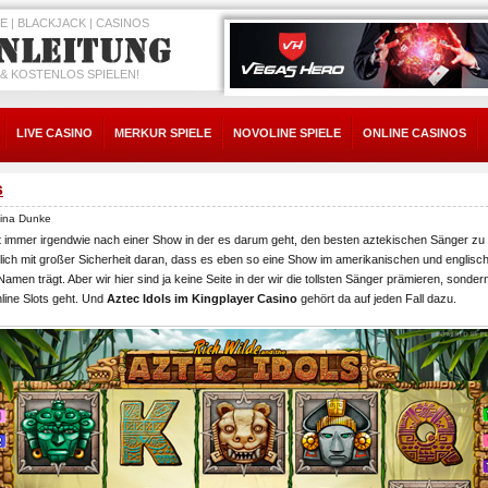
E | BLACKJACK | CASINOS
 KOSTENLOS SPIELEN!
LIVE CASINO
MERKUR SPIELE
NOVOLINE SPIELE
ONLINE CASINOS
s
ina Dunke
gt immer irgendwie nach einer Show in der es darum geht, den besten aztekischen Sänger zu f
ich mit großer Sicherheit daran, dass es eben so eine Show im amerikanischen und englisch
amen trägt. Aber wir hier sind ja keine Seite in der wir die tollsten Sänger prämieren, sondern
line Slots geht. Und
Aztec Idols im Kingplayer Casino
gehört da auf jeden Fall dazu.