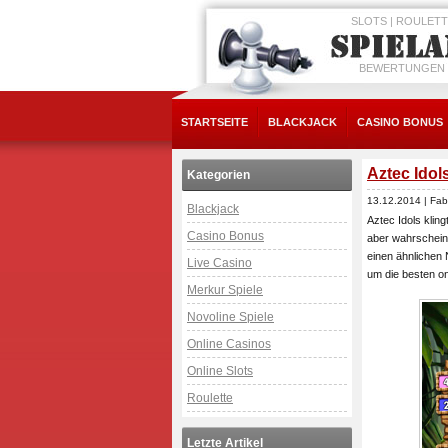
SLOTS | ROULETT
BEWERTUNGEN &
STARTSEITE
BLACKJACK
CASINO BONUS
Aztec Idol
Kategorien
13.12.2014
|
Fab
Blackjack
Aztec Idols klin
Casino Bonus
aber wahrscheinl
einen ähnlichen N
Live Casino
um die besten on
Merkur Spiele
Novoline Spiele
Online Casinos
Online Slots
Roulette
Letzte Artikel