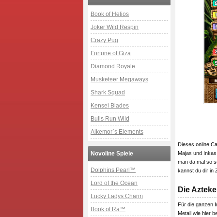
Book of Helios
Joker Wild Respin
Crazy Pug
Fortune of Giza
Diamond Royale
Musketeer Megaways
Shark Squad
Kensei Blades
Bulls Run Wild
Alkemor`s Elements
Dieses
online C
Novoline Spiele
Majas und Inkas 
man da mal so sc
Dolphins Pearl™
kannst du dir in 
Lord of the Ocean
Die Azteke
Lucky Ladys Charm
Für die ganzen I
Book of Ra™
Metall wie hier 