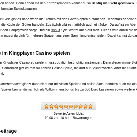
en haben. Denn schon mit den Kartensymbolen kannst du so
richtig viel Geld gewinnen
.
 bemalte Steinskulpturen.
viel Geld gibt es dann wenn die Statuen mit den Götterköpfen auftauchen. Jedenfalls scheint 
 die Köpfe der Götter handeln. Zusätzlich gibt es natürlich auch ein Joker. Darauf ist ein Abe
ür den Hauptgewinn sorgt. Und ein
Bonus
Spiel
wartet auch auf dich. Dieses wird durch die d
ann musst du dich für mehrere Statuen aus einer Sammlung entscheiden. Dabei kannst du d
.
s im Kingplayer Casino spielen
im Kingplayer Casino
zu spielen musst du dich fast richtig anstrengen. Denn dieser online Slot 
. Schließlich gibt es fast 900 online Casino Spiele, die dort auf Spieler warten. Aber die Suchf
nd.
s
Internetcasino
glänzt dann nicht nur mit vielen Spielen und online Slots, sondern auch mit 
 Spieler kannst du nämlich als Willkommensbonus bis zu 600 Euro kassieren sowie weitere Fr
.
Bewerte
Aztec Idols
.
10,00
von 10 bei 1 Bewertungen
eiträge