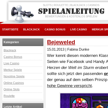
SLOTS | ROULETTE | BLACKJACK | CASINOS
BEWERTUNGEN & KOSTENLOS SPIELEN!
STARTSEITE
BLACKJACK
CASINO BONUS
LIVE CASINO
MERKUR SP
Bejeweled
Kategorien
15.01.2013
|
Fabina Dunke
Blackjack
Wer kennt diesen modernen Klassi
Casino Bonus
Seiten wie Facebook und Handy A
Live Casino
Herzen der Welt im Sturm erobert
Merkur Spiele
sollte sich jetzt den passenden
on
Novoline Spiele
der genau auf dem selben Prinzip 
Online Casinos
hohe Gewinne verspricht
.
Online Slots
Roulette
Letzte Artikel