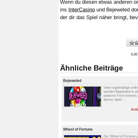
Wenn du diesen etwas anderen onlin
ins
InterCasino
und Bejeweled dor
der dir das Spiel näher bringt, be
0,00
Ähnliche Beiträge
Bejeweled
Viele regelmäßige onlin
werden Bejeweled in e
anderen Form kennen.
dieses Spiel …
Arti
Wheel of Fortune
Der Wheel of Fortune o