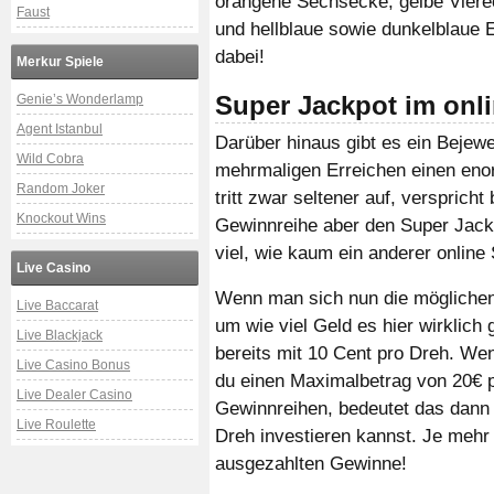
orangene Sechsecke, gelbe Vierec
Faust
und hellblaue sowie dunkelblaue Ed
dabei!
Merkur Spiele
Super Jackpot im onli
Genie’s Wonderlamp
Agent Istanbul
Darüber hinaus gibt es ein Bejewe
Wild Cobra
mehrmaligen Erreichen einen eno
Random Joker
tritt zwar seltener auf, versprich
Knockout Wins
Gewinnreihe aber den Super Jack
viel, wie kaum ein anderer online
Live Casino
Wenn man sich nun die möglichen 
Live Baccarat
um wie viel Geld es hier wirklich 
Live Blackjack
bereits mit 10 Cent pro Dreh. Wen
Live Casino Bonus
du einen Maximalbetrag von 20€ 
Live Dealer Casino
Gewinnreihen, bedeutet das dann 
Live Roulette
Dreh investieren kannst. Je mehr 
ausgezahlten Gewinne!