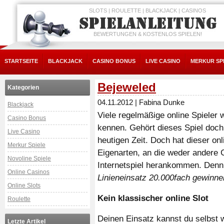
SLOTS | ROULETTE | BLACKJACK | CASINOS
BEWERTUNGEN & KOSTENLOS SPIELEN!
STARTSEITE
BLACKJACK
CASINO BONUS
LIVE CASINO
MERKUR SP
Bejeweled
Kategorien
04.11.2012
|
Fabina Dunke
Blackjack
Viele regelmäßige online Spieler
Casino Bonus
kennen. Gehört dieses Spiel doch 
Live Casino
heutigen Zeit. Doch hat dieser on
Merkur Spiele
Eigenarten, an die weder andere 
Novoline Spiele
Internetspiel herankommen. Denn 
Online Casinos
Linieneinsatz 20.000fach gewinne
Online Slots
Kein klassischer online Slot
Roulette
Deinen Einsatz kannst du selbst 
Letzte Artikel