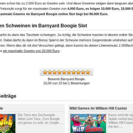
nnen schon bis zu 2.000 Euro an Gewinn sein. Und diese Gewinne steigen dann langsam ab
Preisstufe sorgt für ein maximalen Gewinn von
4.000 Euro, es folgen 10.000 Euro, 15.000 
aximale Gewinn im Barnyard Boogie online Slot liegt bei 80.000 Euro
.
den Schweinen im Barnyard Boogie Slot
arfst du dann das Tanzbein schwingen. Ja richtig, die Schweine machen in diesem online Slo
iern. Dabei darfst du dann im Bonus Spiel in der Scheune mehrere Gegenstände umdrehen au
en. Wenn dies dir mit drei Versuchen gelingt, dann kannst du
deinen Linieneinsatz 1.000fac
ist
ein maximaler Gewinn von 20.000 Euro
.
Bewerte
Barnyard Boogie
.
10,00
von 10 bei 1 Bewertungen
eiträge
ie
Wild Games im William Hill Casino
Die Tiere des Dschungels
Kaum sind die o
bitten zum Tanz. Zum Boogie
Spiele vorbei be
um genau zu sein, im Jungle …
William Hill Casin
mit den …