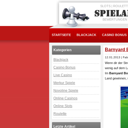
SLOTS | ROULETT
BEWERTUNGEN &
STARTSEITE
BLACKJACK
CASINO BONUS
Barnyard 
Kategorien
12.01.2013
|
Fab
Blackjack
Wenn dir der Stre
Casino Bonus
wenig auf dem La
Im
Barnyard B
Live Casino
Land gewinnen, s
Merkur Spiele
Novoline Spiele
Online Casinos
Online Slots
Roulette
Letzte Artikel