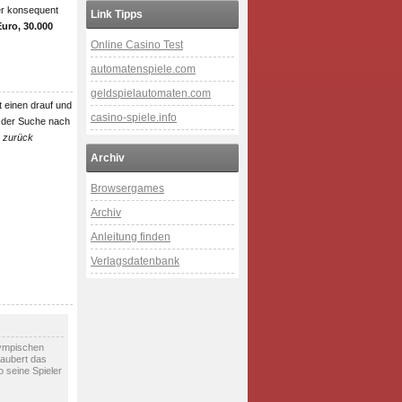
er konsequent
Link Tipps
Euro, 30.000
Online Casino Test
automatenspiele.com
geldspielautomaten.com
t einen drauf und
casino-spiele.info
f der Suche nach
h zurück
Archiv
Browsergames
Archiv
Anleitung finden
Verlagsdatenbank
lympischen
zaubert das
o seine Spieler