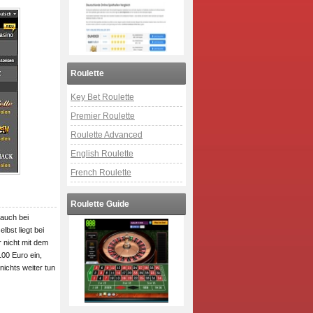
Roulette
Key Bet Roulette
Premier Roulette
Roulette Advanced
English Roulette
French Roulette
Roulette Guide
auch bei
bst liegt bei
 nicht mit dem
100 Euro ein,
nichts weiter tun