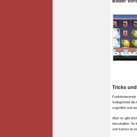
Bilder Vor
Tricks und
Funktionierende 
Gelegenheit die
zugreifen und a
Aber es gibt do
einzuhalten. So 
und kannst an e