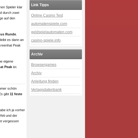
Link Tipps
nen Spieler klar
rd durch zwei
Online Casino Test
nge auf den
automatenspiele.com
geldspielautomaten.com
us Runde
.
bleibt es dann an
casino-spiele.info
f Greenhat Peak
Archiv
ne eigene
Browsergames
hat Peak
ist.
Archiv
Anleitung finden
immer schön
Verlagsdatenbank
Es gibt
11 feste
abe ich ja vorher
Yeti und der
cht vergessen