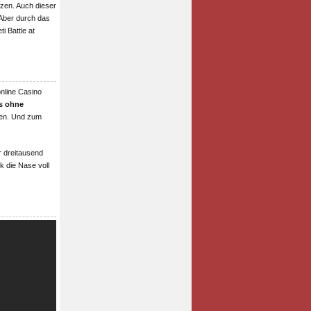
tzen. Auch dieser
 Aber durch das
i Battle at
online Casino
us ohne
sen. Und zum
r dreitausend
k die Nase voll