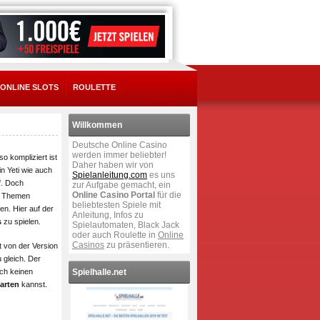
ONLINE SLOTS
ROULETTE
Willkommen
Deutsche Online Casino
werden immer beliebter!
o kompliziert ist
Daher haben wir von
n Yeti wie auch
Spielanleitung.com
es uns
f. Doch
zur Aufgabe gemacht, ein
Online Casino Portal
für die
n Themen
beliebtesten Spiele mit
en. Hier auf der
Anleitung, Infos zu
s
zu spielen.
Spielautomaten, Black Jack
oder auch Roulette in
Online
Casinos
zu präsentieren.
t von der Version
gleich. Der
uch keinen
Spielhalle.net
tarten
kannst.