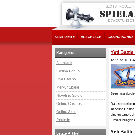
SLOTS | ROULETT
BEWERTUNGEN &
STARTSEITE
BLACKJACK
CASINO BONUS
Yeti Battl
Kategorien
30.12.2018
|
Fab
Blackjack
Casino Bonus
Live Casino
Merkur Spiele
Seite hast du di
Novoline Spiele
Online Casinos
Das
kostenlose
im
online Casino
Online Slots
einzige Untersch
Roulette
Einsatz bringen
Yeti Battl
Letzte Artikel