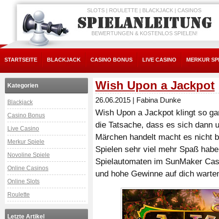
SLOTS | ROULETTE | BLACKJACK | CASINOS
BEWERTUNGEN & KOSTENLOS SPIELEN!
STARTSEITE
BLACKJACK
CASINO BONUS
LIVE CASINO
MERKUR SP
Wish Upon a Jackpot
Kategorien
26.06.2015
|
Fabina Dunke
Blackjack
Wish Upon a Jackpot klingt so ga
Casino Bonus
die Tatsache, dass es sich dann 
Live Casino
Märchen handelt macht es nicht b
Merkur Spiele
Spielen sehr viel mehr Spaß haben
Novoline Spiele
Spielautomaten im SunMaker Casin
Online Casinos
und hohe Gewinne auf dich warte
Online Slots
Roulette
Letzte Artikel