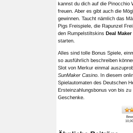
kannst du dich auf die Pinocchio 
freuen. Aber es gibt auch die Mög
gewinnen. Taucht nämlich das Mär
Pigs Freispiele, die Rapunzel Fre
den Rumpelstiltskins
Deal Maker
starten.
Alles sind tolle Bonus Spiele, ein
so ausführlich beschreiben können.
Slot von Merkur einmal auszupro
SunMaker Casino
. In diesem onl
Spielautomaten des Deutschen Her
Ersteinzahlungsbonus von bis zu 
Geschenke.
Bew
10,0