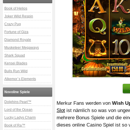
Book of Helios
Joker Wild Respin
Crazy Pug
Fortune of Giza
Diamond Royale
Musketeer Megaways
Shark Squad
Kensei Blades
Bulls Run Wild
Alkemor`s Elements
Novoline Spiele
Dolphins Pearl™
Merkur Fans werden von
Wish Up
Lord of the Ocean
Slot
ist nämlich so was von ungew
mehrere Bonus Spiele und die ein
Lucky Ladys Charm
dieses online Casino Spiel ist so 
Book of Ra™