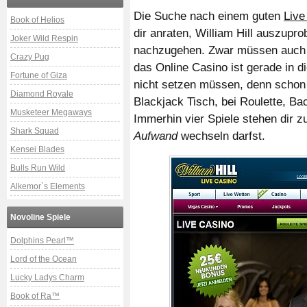
Die Suche nach einem guten
Live
Book of Helios
dir anraten, William Hill auszupro
Joker Wild Respin
nachzugehen. Zwar müssen auch d
Crazy Pug
das Online Casino ist gerade in 
Fortune of Giza
nicht setzen müssen, denn schon 
Diamond Royale
Blackjack Tisch, bei Roulette, B
Musketeer Megaways
Immerhin vier Spiele stehen dir 
Shark Squad
Aufwand
wechseln darfst.
Kensei Blades
Bulls Run Wild
Alkemor`s Elements
Novoline Spiele
Dolphins Pearl™
Lord of the Ocean
Lucky Ladys Charm
Book of Ra™