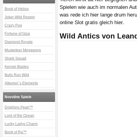
Spielen wie auch im normalen Aut
Book of Helios
was rede ich hier lange drum her
Joker Wild Respin
online Slot gratis gleich hier.
Crazy Pug
Fortune of Giza
Wild Antics von Leand
Diamond Royale
Musketeer Megaways
Shark Squad
Kensei Blades
Bulls Run Wild
Alkemor`s Elements
Novoline Spiele
Dolphins Pearl™
Lord of the Ocean
Lucky Ladys Charm
Book of Ra™