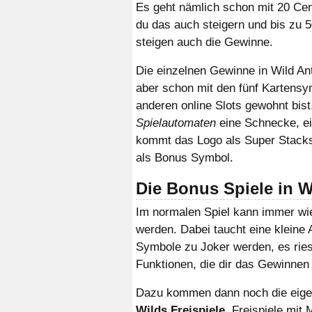
Es geht nämlich schon mit 20 Cent
du das auch steigern und bis zu 
steigen auch die Gewinne.
Die einzelnen Gewinne in Wild Ant
aber schon mit den fünf Kartensy
anderen online Slots gewohnt bis
Spielautomaten
eine Schnecke, ei
kommt das Logo als Super Stacks
als Bonus Symbol.
Die Bonus Spiele in W
Im normalen Spiel kann immer wie
werden. Dabei taucht eine kleine
Symbole zu Joker werden, es ries
Funktionen, die dir das Gewinnen 
Dazu kommen dann noch die eigen
Wilds Freispiele
, Freispiele mit