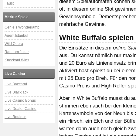
diesem Spielautomaten können si
Faust
oft in diesem online Slot gewinnen
Gewinnsymbole. Dementsprechend 
Merkur Spiele
mehrfache Gewinne.
Genie’s Wonderlamp
Agent Istanbul
White Buffalo spielen
Wild Cobra
Die Einsätze in diesem
online Slo
Random Joker
aus. Du kannst nämlich nur maxi
Knockout Wins
und 20 Euro als Linieneinsatz bri
aktiviert hast spielst du bei ein
Live Casino
mit 25 Euro pro Dreh. Für den nor
Live Baccarat
Casino Profis und High Roller spi
Live Blackjack
Aber in White Buffalo musst du au
Live Casino Bonus
stimmen eben auch bei den klein
Live Dealer Casino
Kartensymbole von der Neun bis 
Live Roulette
ein Hirsch, ein Elch und der Büffe
warten dann auch noch gleich zwe