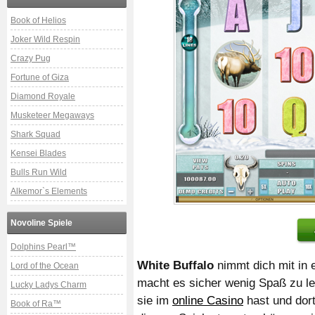
Book of Helios
Joker Wild Respin
Crazy Pug
Fortune of Giza
Diamond Royale
Musketeer Megaways
Shark Squad
Kensei Blades
Bulls Run Wild
Alkemor`s Elements
Novoline Spiele
Dolphins Pearl™
White Buffalo
nimmt dich mit in e
Lord of the Ocean
macht es sicher wenig Spaß zu le
Lucky Ladys Charm
sie im
online Casino
hast und dort
Book of Ra™