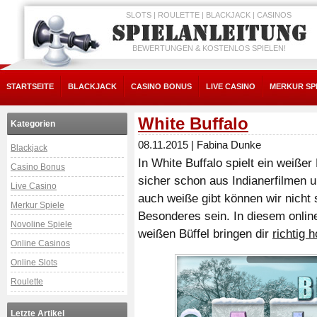
SLOTS | ROULETTE | BLACKJACK | CASINOS
BEWERTUNGEN & KOSTENLOS SPIELEN!
STARTSEITE
BLACKJACK
CASINO BONUS
LIVE CASINO
MERKUR SP
White Buffalo
Kategorien
08.11.2015
|
Fabina Dunke
Blackjack
In White Buffalo spielt ein weißer
Casino Bonus
sicher schon aus Indianerfilmen u
Live Casino
auch weiße gibt können wir nich
Merkur Spiele
Besonderes sein. In diesem online
Novoline Spiele
weißen Büffel bringen dir
richtig 
Online Casinos
Online Slots
Roulette
Letzte Artikel