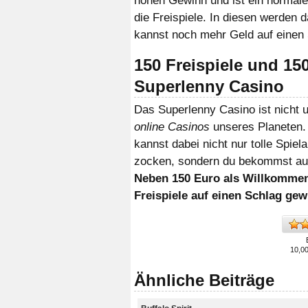
hohen Gewinn und ist ein normaler
die Freispiele. In diesen werden
kannst noch mehr Geld auf einen
150 Freispiele und 15
Superlenny Casino
Das Superlenny Casino ist nicht
online Casinos
unseres Planeten. 
kannst dabei nicht nur tolle Spiel
zocken, sondern du bekommst auc
Neben 150 Euro als Willkommen
Freispiele auf einen Schlag ge
10,0
Ähnliche Beiträge