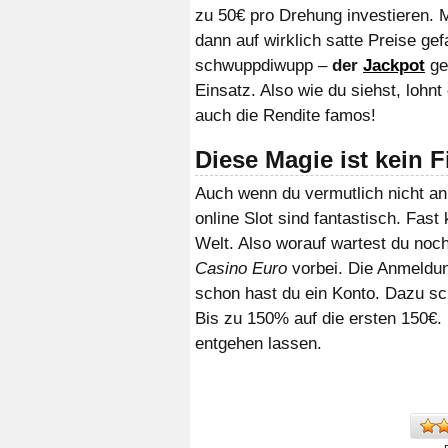
zu 50€ pro Drehung investieren. 
dann auf wirklich satte Preise g
schwuppdiwupp –
der
Jackpot
geh
Einsatz. Also wie du siehst, lohnt
auch die Rendite famos!
Diese Magie ist kein F
Auch wenn du vermutlich nicht a
online Slot sind fantastisch. Fas
Welt. Also worauf wartest du no
Casino Euro
vorbei. Die Anmeldung
schon hast du ein Konto. Dazu sc
Bis zu 150% auf die ersten 150€.
entgehen lassen.