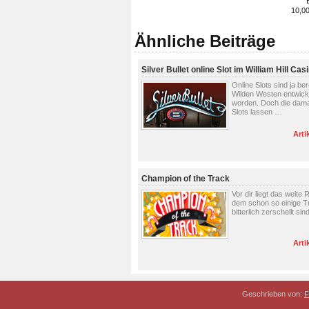
10,0
Ähnliche Beiträge
Silver Bullet online Slot im William Hill Cas
Online Slots sind ja ber
Wilden Westen entwick
worden. Doch die dama
Slots lassen …
Arti
Champion of the Track
Vor dir liegt das weite 
dem schon so einige 
bitterlich zerschellt si
Arti
Geschrieben von:
F