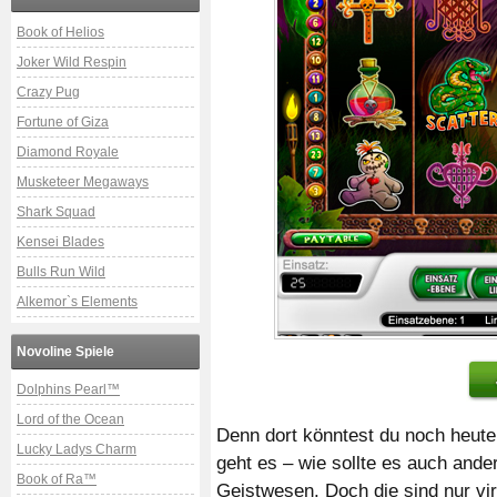
Book of Helios
Joker Wild Respin
Crazy Pug
Fortune of Giza
Diamond Royale
Musketeer Megaways
Shark Squad
Kensei Blades
Bulls Run Wild
Alkemor`s Elements
Novoline Spiele
Dolphins Pearl™
Lord of the Ocean
Denn dort könntest du noch heut
Lucky Ladys Charm
geht es – wie sollte es auch ande
Book of Ra™
Geistwesen. Doch die sind nur vir