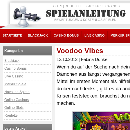
SLOTS | ROULETTE | BLACKJACK | CASINOS
BEWERTUNGEN & KOSTENLOS SPIELEN!
STARTSEITE
BLACKJACK
CASINO BONUS
LIVE CASINO
MERKUR SP
Voodoo Vibes
Kategorien
12.10.2013
|
Fabina Dunke
Blackjack
Wenn du auf der Suche nach
dei
Casino Bonus
Dämonen aus längst vergangenen 
Live Casino
Mittel im ersten Moment als hilfr
Merkur Spiele
drüber nachdenkst, gibt es da and
Novoline Spiele
Krisen feststecken, brauchst du 
Online Casinos
machen.
Online Slots
Roulette
Letzte Artikel